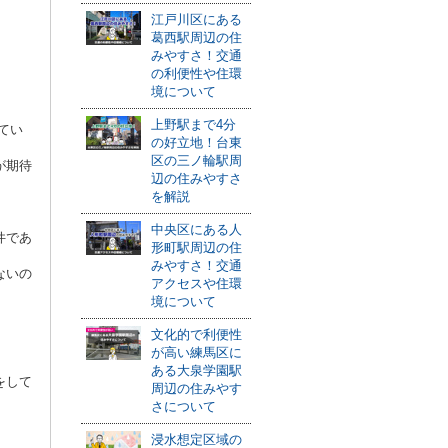
江戸川区にある
葛西駅周辺の住
みやすさ！交通
の利便性や住環
境について
上野駅まで4分
てい
の好立地！台東
区の三ノ輪駅周
が期待
辺の住みやすさ
を解説
中央区にある人
件であ
形町駅周辺の住
みやすさ！交通
ないの
アクセスや住環
境について
文化的で利便性
が高い練馬区に
ある大泉学園駅
をして
周辺の住みやす
さについて
浸水想定区域の