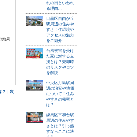
れの街といわれ
る理由...
目黒区自由が丘
駅周辺の住みや
すさ！住環境や
アクセスの魅力
の効果
をご紹介
台風被害を受け
た家に対する支
援とは？売却時
のリスクやコツ
を解説
中央区月島駅周
辺の治安や地価
は？｜次
について！住み
やすさの秘密と
は？
練馬区平和台駅
周辺の住みやす
さとは？引っ越
すならここに決
まり