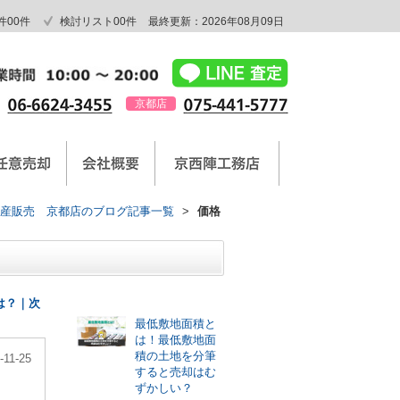
件
00
件
検討リスト
00
件
最終更新：2026年08月09日
京都店
産販売 京都店のブログ記事一覧
>
価格
最新記事
は？｜次
最低敷地面積と
は！最低敷地面
積の土地を分筆
-11-25
すると売却はむ
ずかしい？