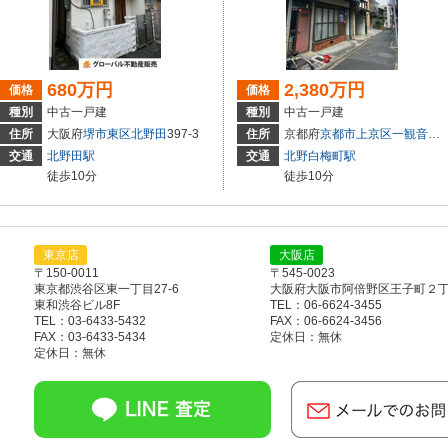
680万円
2,380万円
価格
価格
種別
中古一戸建
種別
中古一戸建
49-17
住所
大阪府
堺市東区
北野田
397-3
住所
京都府
京都市上京区
一観音町
4
交通
北野田駅
交通
北野白梅町駅
徒歩10分
徒歩10分
東京店
大阪店
〒150-0011
〒545-0023
東京都渋谷区東一丁目27-6
大阪府大阪市阿倍野区王子町２丁目
東和渋谷ビル8F
TEL：06-6624-3455
TEL：03-6433-5432
FAX：06-6624-3456
FAX：03-6433-5434
定休日：無休
定休日：無休