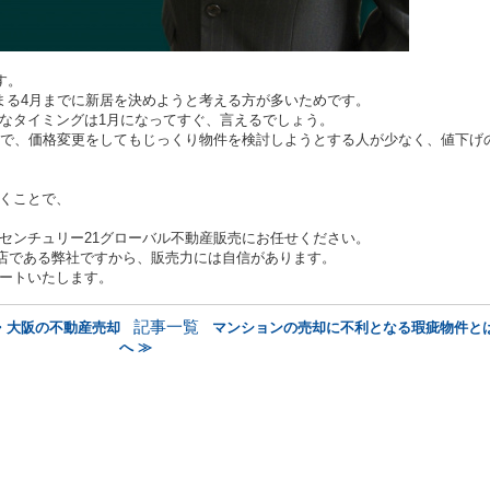
す。
まる
4
月までに新居を決めようと考える方が多いためです。
なタイミングは
1
月になってすぐ、言えるでしょう。
で、価格変更をしてもじっくり物件を検討しようとする人が少なく、値下げ
くことで、
センチュリー
21
グローバル不動産販売にお任せください。
店である弊社ですから、販売力には自信があります。
ートいたします。
記事一覧
・大阪の不動産売却
マンションの売却に不利となる瑕疵物件と
へ ≫