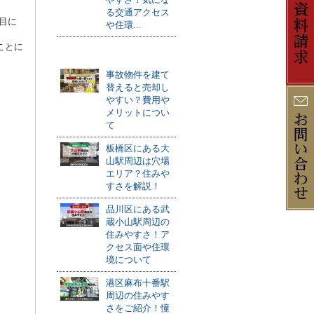
る交通アクセス
目に
や住環...
ことに
おすすめ記事
事故物件を建て
替えると売却し
やすい？費用や
メリットについ
て
板橋区にある大
山駅周辺は穴場
エリア？住みや
すさを解説！
品川区にある武
蔵小山駅周辺の
住みやすさ！ア
クセス面や住環
境について
港区麻布十番駅
周辺の住みやす
さをご紹介！憧