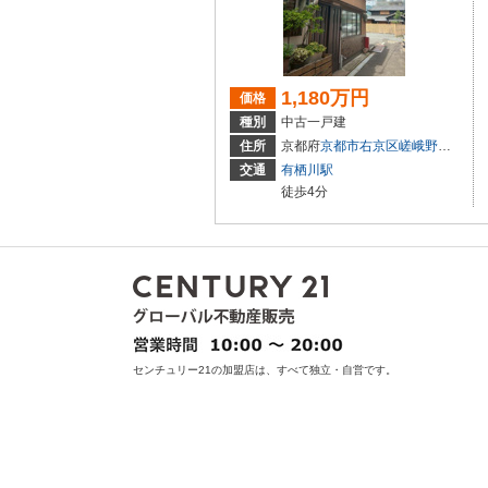
1,180万円
価格
種別
中古一戸建
住所
京都府
京都市右京区
嵯峨野宮ノ元町
交通
有栖川駅
徒歩4分
センチュリー21の加盟店は、すべて独立・自営です。