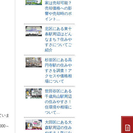
家は売却可能？
売却価格への影
響や売却時のポ
イント...
北区にある東十
条駅周辺はどん
なまち？住みや
すさについてご
紹介
杉並区にある高
円寺駅の住みや
すさを調査！ア
クセスや価格相
場について
世田谷区にある
千歳烏山駅周辺
の住みやすさ！
住環境や相場に
ついて...
ていま
大田区にある大
000
～
森駅周辺の住み
やすさ！気にな