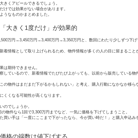
大きくアピールできるでしょう。
だけでは効果がない場合があります。
ようなものかまとめました。
「大きく1度だけ」が効果的
,500
万円→
3,450
万円→
3,400
万円→
3,350
万円と、数回にわたり少しずつ下げ
新着情報として取り上げられるため、物件情報が多くの人の目に留まること
果は期待できません。
察しているので、新着情報でたびたび上がっても、以前から販売している物
この物件はまだまだ下がるかもしれない」と考え、購入行動になかなか移ら
にくくなる可能性が高くなります。
いのでしょうか。
円の物件なら
1
回で
3,300
万円までなど、一気に価格を下げてしまうこと。
た買い手は「一度にここまで下がったなら、今が買い時だ！」と購入申込み
価格の端数は値下げする