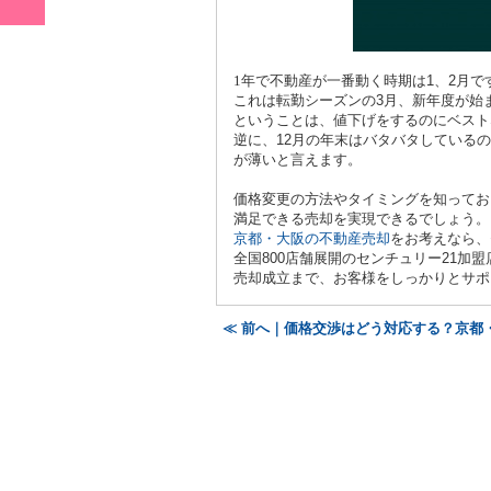
1
年で不動産が一番動く時期は
1
、
2
月で
これは転勤シーズンの
3
月、新年度が始
ということは、値下げをするのにベスト
逆に、
12
月の年末はバタバタしているの
が薄いと言えます。
価格変更の方法やタイミングを知ってお
満足できる売却を実現できるでしょう。
京都・大阪の不動産売却
をお考えなら、
全国
800
店舗展開のセンチュリー
21
加盟
売却成立まで、お客様をしっかりとサポ
≪ 前へ｜価格交渉はどう対応する？京都