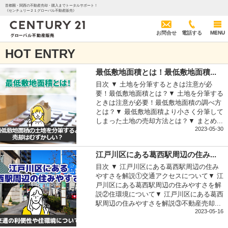
首都圏・関西の不動産売却・購入までトータルサポート！
《センチュリー２１グローバル不動産販売》
お問合せ
電話する
MENU
HOT ENTRY
最低敷地面積とは！最低敷地面積...
目次 ▼ 土地を分筆するときは注意が必
要！最低敷地面積とは？▼ 土地を分筆する
ときは注意が必要！最低敷地面積の調べ方
とは？▼ 最低敷地面積より小さく分筆して
しまった土地の売却方法とは？▼ まとめ...
2023-05-30
江戸川区にある葛西駅周辺の住み...
目次 ▼ 江戸川区にある葛西駅周辺の住み
やすさを解説①交通アクセスについて▼ 江
戸川区にある葛西駅周辺の住みやすさを解
説②住環境について▼ 江戸川区にある葛西
駅周辺の住みやすさを解説③不動産売却...
2023-05-16