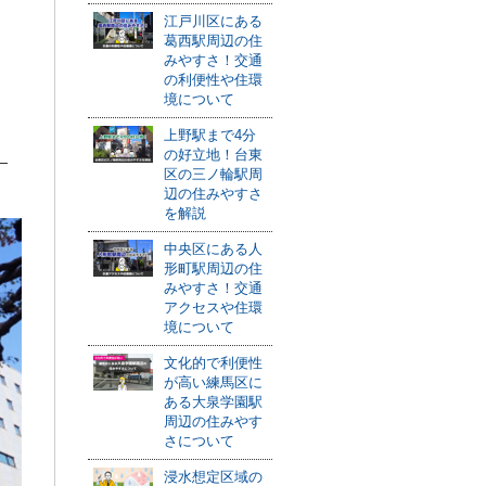
江戸川区にある
葛西駅周辺の住
みやすさ！交通
の利便性や住環
境について
上野駅まで4分
の好立地！台東
区の三ノ輪駅周
辺の住みやすさ
を解説
中央区にある人
形町駅周辺の住
みやすさ！交通
アクセスや住環
境について
文化的で利便性
が高い練馬区に
ある大泉学園駅
周辺の住みやす
さについて
浸水想定区域の