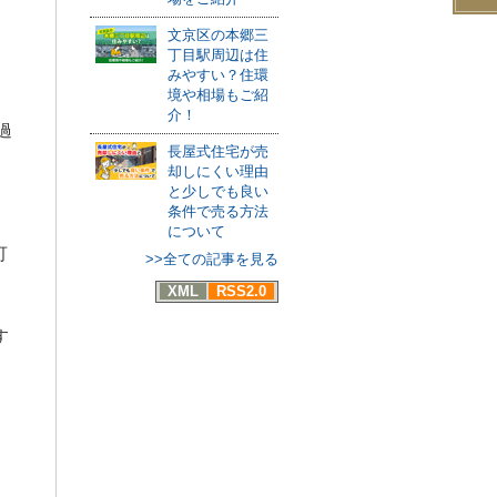
文京区の本郷三
丁目駅周辺は住
みやすい？住環
境や相場もご紹
介！
過
長屋式住宅が売
却しにくい理由
と少しでも良い
条件で売る方法
について
可
>>全ての記事を見る
XML
RSS2.0
す