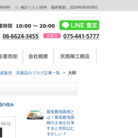
件
00
件
検討リスト
00
件
最終更新：2026年08月08日
京都店
産販売 京都店のブログ記事一覧
>
大田
最新記事
辺の住み
最低敷地面積と
は！最低敷地面
積の土地を分筆
-04-11
すると売却はむ
ずかしい？