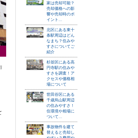
家は売却可能？
売却価格への影
響や売却時のポ
イント...
北区にある東十
条駅周辺はどん
なまち？住みや
すさについてご
紹介
杉並区にある高
街
円寺駅の住みや
すさを調査！ア
クセスや価格相
場について
世田谷区にある
千歳烏山駅周辺
の住みやすさ！
住環境や相場に
て
ついて...
事故物件を建て
替えると売却し
やすい？費用や