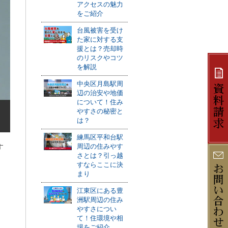
アクセスの魅力
をご紹介
台風被害を受け
た家に対する支
援とは？売却時
のリスクやコツ
を解説
中央区月島駅周
辺の治安や地価
について！住み
やすさの秘密と
は？
練馬区平和台駅
周辺の住みやす
す
さとは？引っ越
すならここに決
まり
江東区にある豊
洲駅周辺の住み
やすさについ
て！住環境や相
場をご紹介