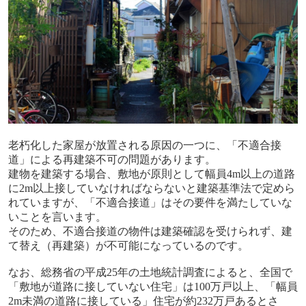
老朽化した家屋が放置される原因の一つに、「不適合接
道」による再建築不可の問題があります。
建物を建築する場合、敷地が原則として幅員4m以上の道路
に2m以上接していなければならないと建築基準法で定めら
れていますが、「不適合接道」はその要件を満たしていな
いことを言います。
そのため、不適合接道の物件は建築確認を受けられず、建
て替え（再建築）が不可能になっているのです。
なお、総務省の平成25年の土地統計調査によると、全国で
「敷地が道路に接していない住宅」は100万戸以上、「幅員
2m未満の道路に接している」住宅が約232万戸あるとさ