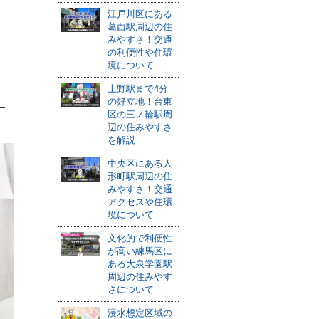
江戸川区にある
葛西駅周辺の住
みやすさ！交通
の利便性や住環
境について
上野駅まで4分
の好立地！台東
区の三ノ輪駅周
辺の住みやすさ
を解説
中央区にある人
形町駅周辺の住
みやすさ！交通
アクセスや住環
境について
文化的で利便性
が高い練馬区に
ある大泉学園駅
周辺の住みやす
さについて
浸水想定区域の