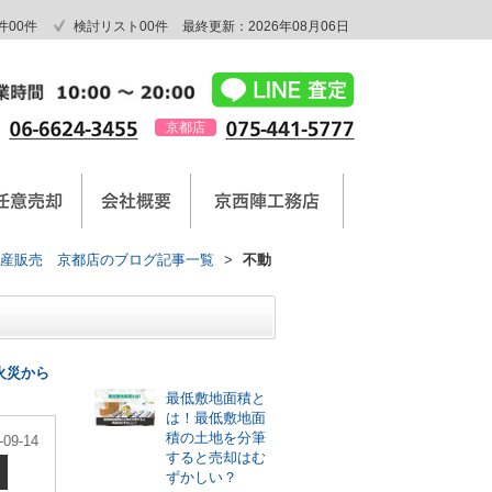
件
00
件
検討リスト
00
件
最終更新：2026年08月06日
京都店
産販売 京都店のブログ記事一覧
>
不動
最新記事
火災から
最低敷地面積と
は！最低敷地面
積の土地を分筆
-09-14
すると売却はむ
ずかしい？