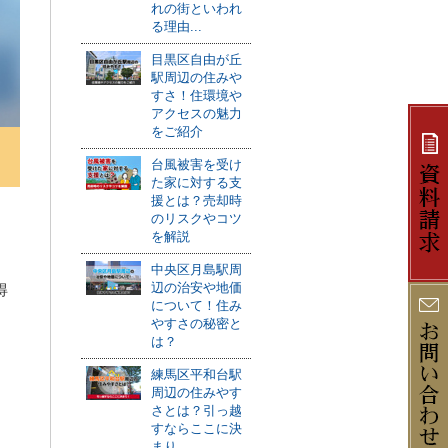
れの街といわれ
る理由...
目黒区自由が丘
駅周辺の住みや
すさ！住環境や
アクセスの魅力
をご紹介
台風被害を受け
た家に対する支
援とは？売却時
のリスクやコツ
を解説
中央区月島駅周
辺の治安や地価
得
について！住み
やすさの秘密と
は？
練馬区平和台駅
周辺の住みやす
さとは？引っ越
すならここに決
まり