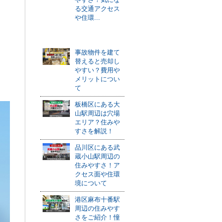
る交通アクセス
や住環...
おすすめ記事
事故物件を建て
替えると売却し
やすい？費用や
メリットについ
て
板橋区にある大
山駅周辺は穴場
エリア？住みや
すさを解説！
品川区にある武
蔵小山駅周辺の
住みやすさ！ア
クセス面や住環
境について
港区麻布十番駅
周辺の住みやす
さをご紹介！憧