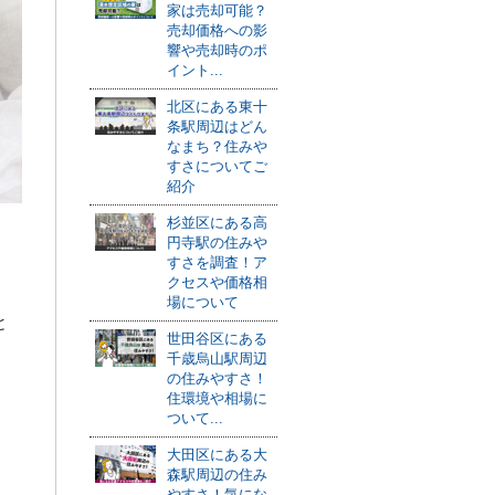
家は売却可能？
売却価格への影
響や売却時のポ
イント...
北区にある東十
条駅周辺はどん
なまち？住みや
すさについてご
紹介
杉並区にある高
円寺駅の住みや
すさを調査！ア
クセスや価格相
場について
と
世田谷区にある
千歳烏山駅周辺
の住みやすさ！
住環境や相場に
ついて...
大田区にある大
森駅周辺の住み
やすさ！気にな