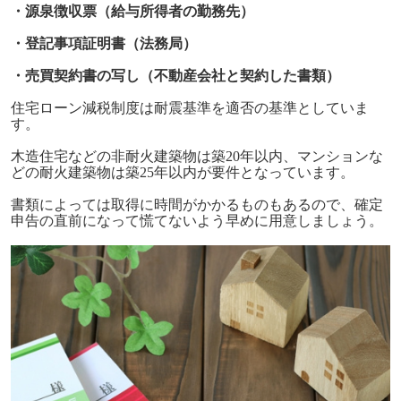
・源泉徴収票（給与所得者の勤務先）
・登記事項証明書（法務局）
・売買契約書の写し（不動産会社と契約した書類）
住宅ローン減税制度は耐震基準を適否の基準としていま
す。
木造住宅などの非耐火建築物は築
20
年以内、マンションな
どの耐火建築物は築
25
年以内が要件となっています。
書類によっては取得に時間がかかるものもあるので、確定
申告の直前になって慌てないよう早めに用意しましょう。