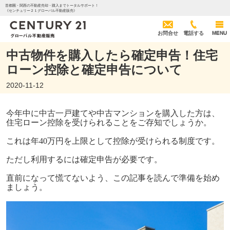
首都圏・関西の不動産売却・購入までトータルサポート！
《センチュリー２１グローバル不動産販売》
お問合せ
電話する
MENU
中古物件を購入したら確定申告！住宅
ローン控除と確定申告について
2020-11-12
今年中に中古一戸建てや中古マンションを購入した方は、
住宅ローン控除を受けられることをご存知でしょうか。
これは年
40
万円を上限として控除が受けられる制度です。
ただし利用するには確定申告が必要です。
直前になって慌てないよう、この記事を読んで準備を始め
ましょう。