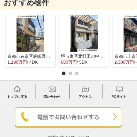
おすすめ物件
京都市右京区嵯峨野宮ノ元町の中古一戸建
堺市東区北野田の中古一戸建
1,180万円
/ 4DK
680万円
/ 5DK
2,380万円
/
トップに戻る
問い合わせ
アクセス
PCサイト