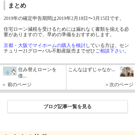
まとめ
2019
年の確定申告期間は
2019
年
2
月
18
日〜
3
月
15
日です。
住宅ローン減税を受けるためには漏れなく書類を揃える必
要がありますので、早めの準備をおすすめします。
京都・大阪でマイホームの購入を検討
している方は、セン
チュリー
21
グローバル不動産販売までぜひ
ご相談下さい
。
住み替えローンを
こんなはずじゃなか...
借...
＜ 前のページ
＞次のページ
ブログ記事一覧を見る