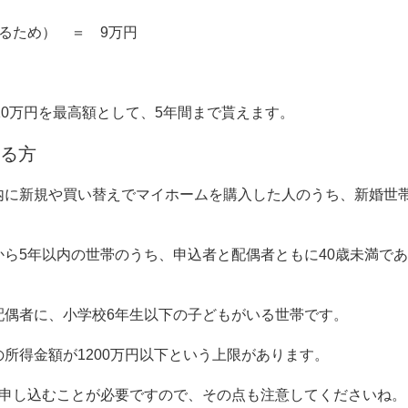
えるため） ＝
9
万円
10
万円を最高額として、
5
年間まで貰えます。
る方
内に新規や買い替えでマイホームを購入した人のうち、新婚世
から
5
年以内の世帯のうち、申込者と配偶者ともに
40
歳未満であ
配偶者に、小学校
6
年生以下の子どもがいる世帯です。
の所得金額が
1200
万円以下という上限があります。
申し込むことが必要ですので、その点も注意してくださいね。