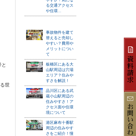
る交通アクセス
や住環...
おすすめ記事
事故物件を建て
替えると売却し
やすい？費用や
メリットについ
て
板橋区にある大
帯と
山駅周辺は穴場
エリア？住みや
すさを解説！
る世
品川区にある武
蔵小山駅周辺の
住みやすさ！ア
クセス面や住環
境について
港区麻布十番駅
周辺の住みやす
さをご紹介！憧