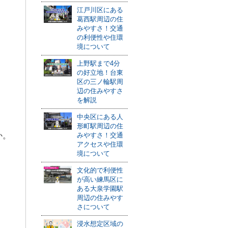
江戸川区にある
葛西駅周辺の住
みやすさ！交通
の利便性や住環
境について
上野駅まで4分
の好立地！台東
区の三ノ輪駅周
辺の住みやすさ
を解説
中央区にある人
形町駅周辺の住
か。
みやすさ！交通
アクセスや住環
境について
文化的で利便性
が高い練馬区に
ある大泉学園駅
周辺の住みやす
さについて
浸水想定区域の