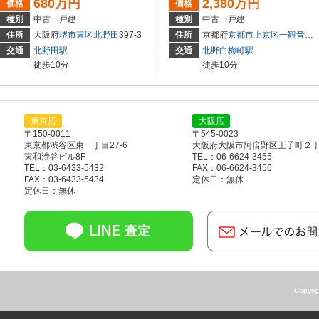
680万円
2,380万円
価格
価格
種別
中古一戸建
種別
中古一戸建
49-17
住所
大阪府
堺市東区
北野田
397-3
住所
京都府
京都市上京区
一観音町
4
交通
北野田駅
交通
北野白梅町駅
徒歩10分
徒歩10分
東京店
大阪店
〒150-0011
〒545-0023
東京都渋谷区東一丁目27-6
大阪府大阪市阿倍野区王子町２丁目
東和渋谷ビル8F
TEL：06-6624-3455
TEL：03-6433-5432
FAX：06-6624-3456
FAX：03-6433-5434
定休日：無休
定休日：無休
Copyr