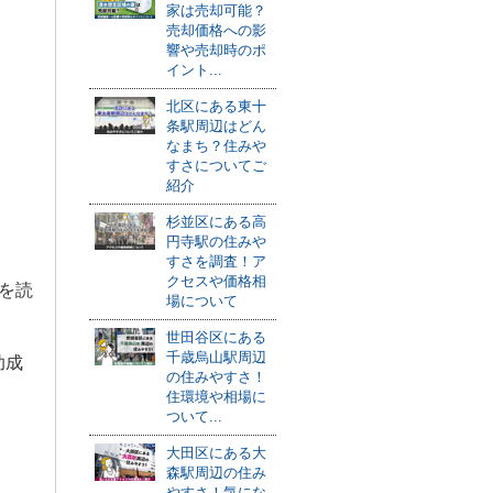
家は売却可能？
売却価格への影
響や売却時のポ
イント...
北区にある東十
条駅周辺はどん
なまち？住みや
すさについてご
紹介
杉並区にある高
円寺駅の住みや
すさを調査！ア
クセスや価格相
を読
場について
世田谷区にある
千歳烏山駅周辺
助成
の住みやすさ！
住環境や相場に
ついて...
大田区にある大
森駅周辺の住み
やすさ！気にな