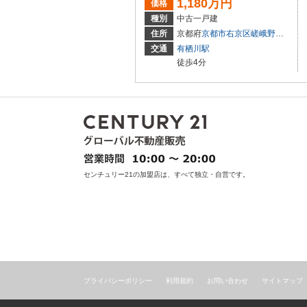
1,180万円
価格
種別
中古一戸建
住所
京都府
京都市右京区
嵯峨野宮ノ元町
交通
有栖川駅
徒歩4分
センチュリー21の加盟店は、すべて独立・自営です。
プライバシーポリシー
利用規約
お問い合わせ
サイトマップ