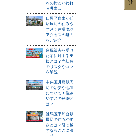
れの街といわれ
る理由...
目黒区自由が丘
駅周辺の住みや
すさ！住環境や
アクセスの魅力
をご紹介
台風被害を受け
た家に対する支
援とは？売却時
のリスクやコツ
を解説
中央区月島駅周
辺の治安や地価
について！住み
やすさの秘密と
は？
練馬区平和台駅
周辺の住みやす
さとは？引っ越
すならここに決
まり