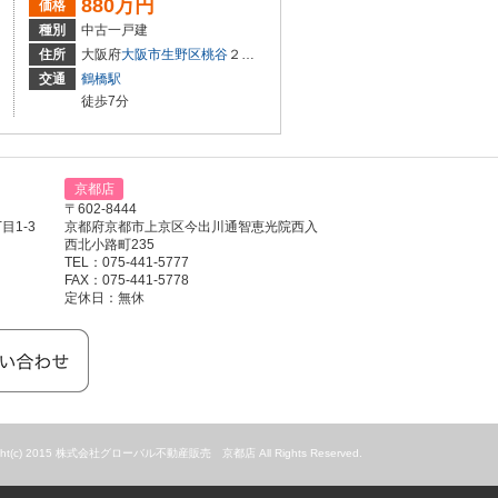
880万円
価格
種別
中古一戸建
28-15、428-16
住所
大阪府
大阪市生野区
桃谷
２丁目11-15
交通
鶴橋駅
徒歩7分
京都店
〒602-8444
1-3
京都府京都市上京区今出川通智恵光院西入
西北小路町235
TEL：075-441-5777
FAX：075-441-5778
定休日：無休
ight(c) 2015 株式会社グローバル不動産販売 京都店 All Rights Reserved.