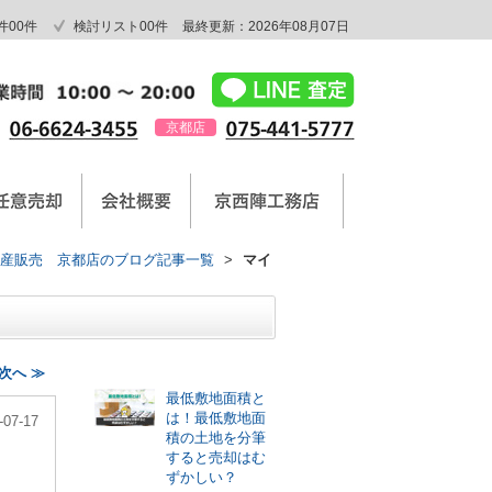
件
00
件
検討リスト
00
件
最終更新：2026年08月07日
京都店
産販売 京都店のブログ記事一覧
>
マイ
最新記事
次へ ≫
最低敷地面積と
は！最低敷地面
-07-17
積の土地を分筆
すると売却はむ
ずかしい？