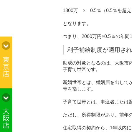
1800
万 ×
0.5
％（
0.5
％を超
となります。
つまり、
2000
万円×
0.5
％の年間
利子補給制度が適用され
助成の対象となるのは、大阪市
子育て世帯です。
新婚世帯とは、婚姻届を出して
帯を指します。
子育て世帯とは、申込者または
ただし、所得制限があり、前年
住宅取得の契約から、
1
年以内に