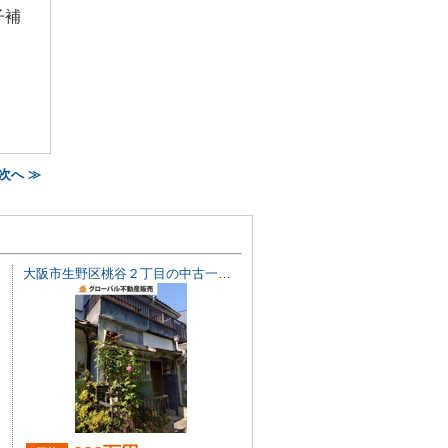
子補
次へ ≫
大阪市生野区桃谷２丁目の中古一戸建