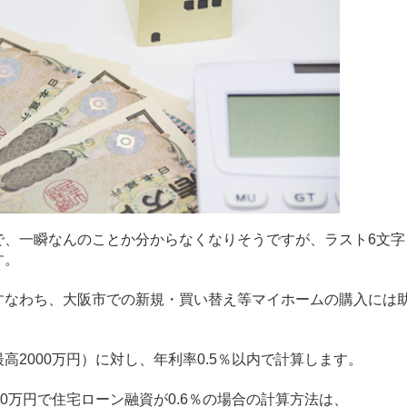
で、一瞬なんのことか分からなくなりそうですが、ラスト
6
文字
す。
すなわち、大阪市での新規・買い替え等マイホームの購入には
最高
2000
万円）に対し、年利率
0.5
％以内で計算します。
0
万円で住宅ローン融資が
0.6
％の場合の計算方法は、