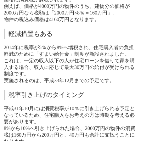
例えば、価格が
4000
万円の物件のうち、建物分の価格が
2000
万円なら税額は「
2000
万円
×8
％＝
160
万円」。
物件の税込み価格は
4160
万円となります。
軽減措置もある
2014
年に税率が
5
％から
8%
へ増税され、住宅購入者の負担
軽減のために「すまい給付金」制度が新設されました。
これは、一定の収入以下の人が住宅ローンを借りて家を購
入する場合、収入に応じて最大
30
万円の給付が受けられる
制度です。
実施されるのは、平成
33
年
12
月までの予定です。
税率引き上げのタイミング
平成
31
年
10
月には消費税率が
10
％に引き上げられる予定と
なっているため、住宅購入をお考えの方は時期を考える必
要があります。
8%
から
10%
へ引き上げられた場合、
2000
万円の物件の消費
税は
160
万円から
200
万円と、
40
万円も余計に支払うことに