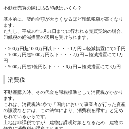
不動産売買の際に貼る印紙はいくら？
基本的に、契約金額が大きくなるほど印紙税額が高くなり
ます。
ただし、平成
30
年
3
月
31
日までに行われる売買契約の場合、
印紙税の軽減措置の適用を受けられます。
・
500
万円超
1000
万円以下・・・
1
万円
→
軽減措置にて
5
千円
・
1000
万円超
5000
万円以下・・・
2
万円
→
軽減措置にて
1
万
円
・
5000
万円超
1
億円以下・・・
6
万円
→
軽減措置にて
3
万円
消費税
不動産購入時、その代金を課税標準として消費税がかかり
ます。
これは、消費税法
4
条で「国内において事業者が行った資産
の譲渡などには、この法律により、消費税を課す」と定め
られているからです。
土地は非課税ですが、建物は課税対象となるため、建物の
価格に消費税が課税されます。