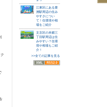
江東区にある豊
洲駅周辺の住み
やすさについ
て！住環境や相
場をご紹介
文京区の本郷三
利
丁目駅周辺は住
みやすい？住環
境や相場もご紹
介！
アク
>>全ての記事を見る
XML
RSS2.0
で
を