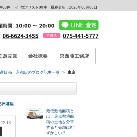
件
00
件
検討リスト
00
件
最終更新：2026年08月06日
京都店
産販売 京都店のブログ記事一覧
>
東京
最新記事
る日暮里
最低敷地面積と
は！最低敷地面
積の土地を分筆
-12-13
すると売却はむ
ずかしい？