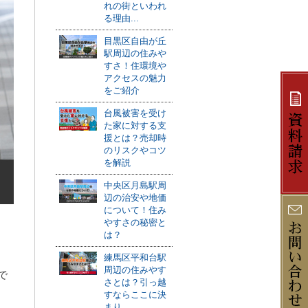
れの街といわれ
る理由...
目黒区自由が丘
駅周辺の住みや
すさ！住環境や
アクセスの魅力
をご紹介
台風被害を受け
た家に対する支
援とは？売却時
のリスクやコツ
を解説
中央区月島駅周
辺の治安や地価
について！住み
やすさの秘密と
は？
練馬区平和台駅
周辺の住みやす
で
さとは？引っ越
すならここに決
まり