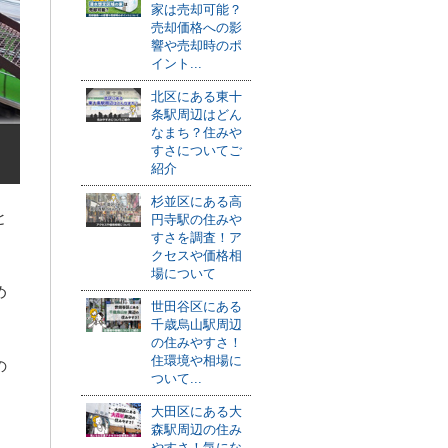
家は売却可能？
売却価格への影
響や売却時のポ
イント...
北区にある東十
条駅周辺はどん
なまち？住みや
すさについてご
紹介
杉並区にある高
と
円寺駅の住みや
すさを調査！ア
クセスや価格相
場について
め
世田谷区にある
千歳烏山駅周辺
の住みやすさ！
住環境や相場に
の
ついて...
大田区にある大
森駅周辺の住み
やすさ！気にな