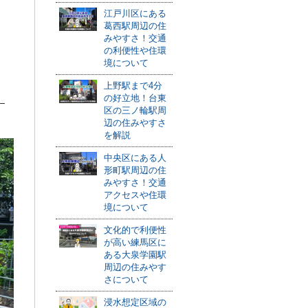
江戸川区にある
葛西駅周辺の住
みやすさ！交通
の利便性や住環
境について
上野駅まで4分
の好立地！台東
区の三ノ輪駅周
辺の住みやすさ
を解説
中央区にある人
形町駅周辺の住
みやすさ！交通
アクセスや住環
境について
文化的で利便性
が高い練馬区に
ある大泉学園駅
周辺の住みやす
さについて
浸水想定区域の