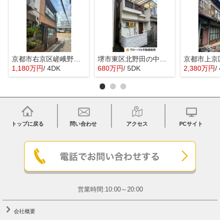
京都市右京区嵯峨野宮ノ元町の中古一戸建
堺市東区北野田の中古一戸建
1,180万円
/ 4DK
680万円
/ 5DK
2,380万円
/
トップに戻る
問い合わせ
アクセス
PCサイト
営業時間:10:00～20:00
会社概要