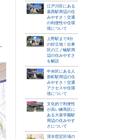
江戸川区にある
葛西駅周辺の住
みやすさ！交通
の利便性や住環
境について
上野駅まで4分
の好立地！台東
区の三ノ輪駅周
辺の住みやすさ
を解説
中央区にある人
形町駅周辺の住
みやすさ！交通
アクセスや住環
境について
文化的で利便性
が高い練馬区に
ある大泉学園駅
周辺の住みやす
さについて
浸水想定区域の