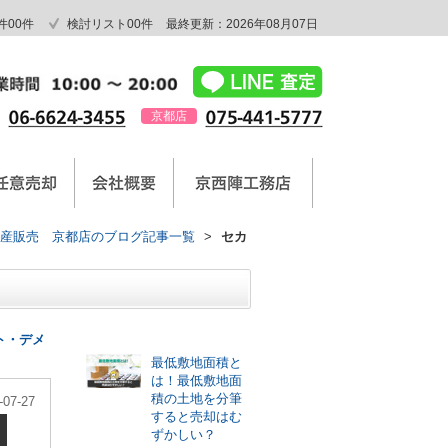
件
00
件
検討リスト
00
件
最終更新：2026年08月07日
京都店
産販売 京都店のブログ記事一覧
>
セカ
最新記事
ト・デメ
最低敷地面積と
は！最低敷地面
積の土地を分筆
-07-27
すると売却はむ
ずかしい？