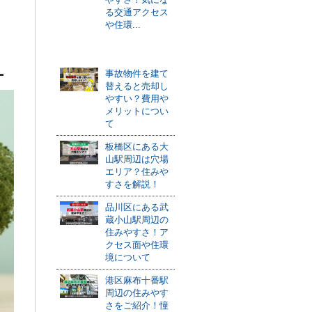
る交通アクセス
や住環...
おすすめ記事
事故物件を建て
替えると売却し
やすい？費用や
メリットについ
て
板橋区にある大
山駅周辺は穴場
エリア？住みや
すさを解説！
品川区にある武
蔵小山駅周辺の
住みやすさ！ア
クセス面や住環
境について
港区麻布十番駅
周辺の住みやす
さをご紹介！憧