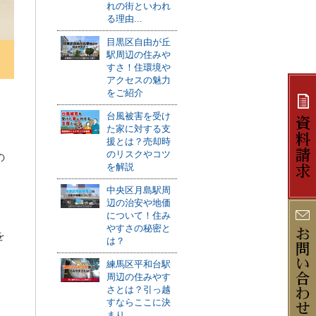
れの街といわれ
る理由...
目黒区自由が丘
駅周辺の住みや
すさ！住環境や
アクセスの魅力
をご紹介
台風被害を受け
た家に対する支
援とは？売却時
のリスクやコツ
の
を解説
中央区月島駅周
辺の治安や地価
について！住み
やすさの秘密と
を
は？
練馬区平和台駅
周辺の住みやす
さとは？引っ越
すならここに決
まり