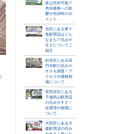
家は売却可能？
売却価格への影
響や売却時のポ
イント...
北区にある東十
条駅周辺はどん
なまち？住みや
すさについてご
紹介
杉並区にある高
円寺駅の住みや
すさを調査！ア
た
クセスや価格相
場について
世田谷区にある
千歳烏山駅周辺
の住みやすさ！
住環境や相場に
ついて...
大田区にある大
森駅周辺の住み
やすさ！気にな