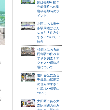
家は売却可能？
売却価格への影
響や売却時のポ
イント...
北区にある東十
条駅周辺はどん
なまち？住みや
すさについてご
紹介
杉並区にある高
円寺駅の住みや
すさを調査！ア
る
クセスや価格相
場について
世田谷区にある
千歳烏山駅周辺
の住みやすさ！
住環境や相場に
ッ
ついて...
を
大田区にある大
森駅周辺の住み
やすさ！気にな