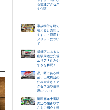
る交通アクセス
や住環...
おすすめ記事
事故物件を建て
替えると売却し
やすい？費用や
メリットについ
て
板橋区にある大
山駅周辺は穴場
エリア？住みや
すさを解説！
品川区にある武
蔵小山駅周辺の
住みやすさ！ア
クセス面や住環
境について
港区麻布十番駅
周辺の住みやす
さをご紹介！憧