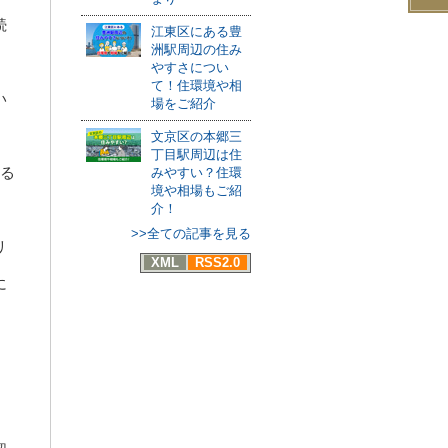
続
江東区にある豊
洲駅周辺の住み
やすさについ
て！住環境や相
い
場をご紹介
文京区の本郷三
丁目駅周辺は住
ける
みやすい？住環
境や相場もご紹
介！
>>全ての記事を見る
リ
XML
RSS2.0
に