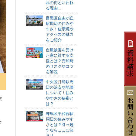
れの街といわれ
る理由...
目黒区自由が丘
駅周辺の住みや
すさ！住環境や
アクセスの魅力
をご紹介
台風被害を受け
た家に対する支
援とは？売却時
のリスクやコツ
を解説
中央区月島駅周
辺の治安や地価
について！住み
家
やすさの秘密と
は？
練馬区平和台駅
周辺の住みやす
を
さとは？引っ越
すならここに決
まり