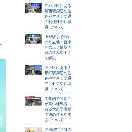
江戸川区にある
葛西駅周辺の住
みやすさ！交通
の利便性や住環
境について
上野駅まで4分
の好立地！台東
区の三ノ輪駅周
辺の住みやすさ
を解説
中央区にある人
形町駅周辺の住
みやすさ！交通
アクセスや住環
境について
文化的で利便性
が高い練馬区に
ある大泉学園駅
周辺の住みやす
さについて
浸水想定区域の