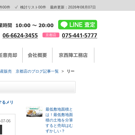
件
00
件
検討リスト
00
件
最終更新：2026年08月07日
京都店
産販売 京都店のブログ記事一覧
>
リー
最新記事
するメリ
最低敷地面積と
は！最低敷地面
積の土地を分筆
-07-06
すると売却はむ
ずかしい？