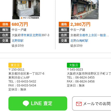
680万円
2,380万円
価格
価格
種別
中古一戸建
種別
中古一戸建
49-17
住所
大阪府
堺市東区
北野田
397-3
住所
京都府
京都市上京区
一観音町
4
交通
北野田駅
交通
北野白梅町駅
徒歩10分
徒歩10分
東京店
大阪店
〒150-0011
〒545-0023
東京都渋谷区東一丁目27-6
大阪府大阪市阿倍野区王子町２丁目
東和渋谷ビル8F
TEL：06-6624-3455
TEL：03-6433-5432
FAX：06-6624-3456
FAX：03-6433-5434
定休日：無休
定休日：無休