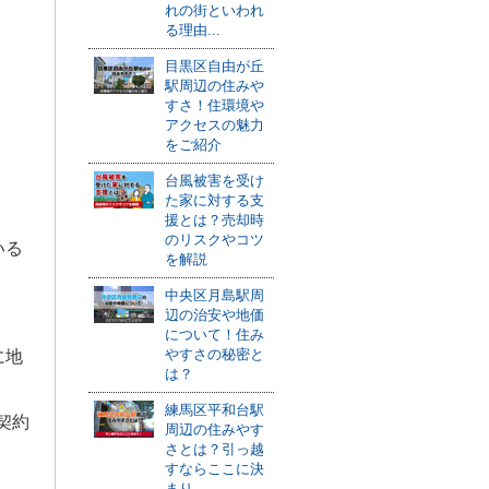
れの街といわれ
る理由...
目黒区自由が丘
駅周辺の住みや
すさ！住環境や
アクセスの魅力
をご紹介
台風被害を受け
た家に対する支
。
援とは？売却時
のリスクやコツ
いる
を解説
中央区月島駅周
辺の治安や地価
について！住み
やすさの秘密と
に地
は？
練馬区平和台駅
契約
周辺の住みやす
さとは？引っ越
すならここに決
まり