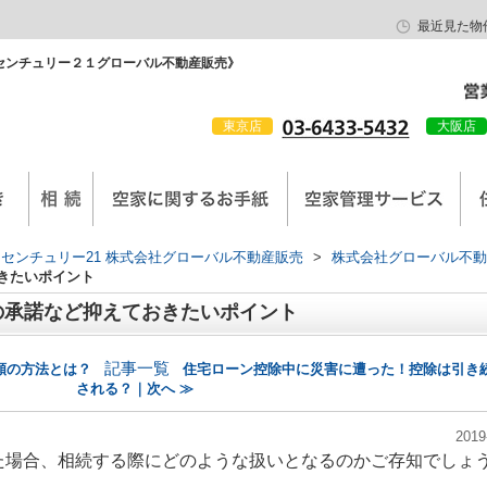
最近見た物
センチュリー２１グローバル不動産販売》
東京店
大阪店
会社概要
京西陣工務店
センチュリー21 株式会社グローバル不動産販売
>
株式会社グローバル不動
きたいポイント
の承諾など抑えておきたいポイント
記事一覧
額の方法とは？
住宅ローン控除中に災害に遭った！控除は引き
される？｜次へ ≫
2019
た場合、相続する際にどのような扱いとなるのかご存知でしょ