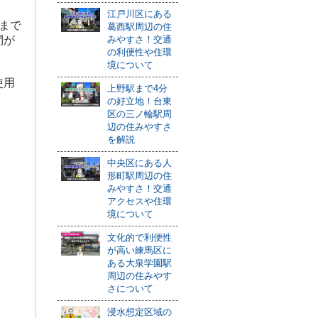
江戸川区にある
まで
葛西駅周辺の住
問が
みやすさ！交通
の利便性や住環
境について
使用
上野駅まで4分
の好立地！台東
区の三ノ輪駅周
辺の住みやすさ
を解説
中央区にある人
形町駅周辺の住
みやすさ！交通
アクセスや住環
境について
文化的で利便性
が高い練馬区に
ある大泉学園駅
周辺の住みやす
さについて
浸水想定区域の