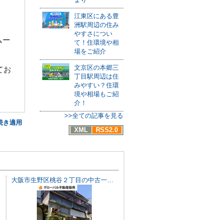
江東区にある豊
洲駅周辺の住み
やすさについ
ムー
て！住環境や相
場をご紹介
文京区の本郷三
てお
丁目駅周辺は住
みやすい？住環
境や相場もご紹
介！
>>全ての記事を見る
続き適用
XML
RSS2.0
大阪市生野区桃谷２丁目の中古一戸建