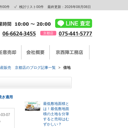
件
00
件
検討リスト
00
件
最終更新：2026年08月08日
京都店
産販売 京都店のブログ記事一覧
>
借地
最新記事
続き適用
最低敷地面積と
は！最低敷地面
積の土地を分筆
-03-07
すると売却はむ
う
ずかしい？