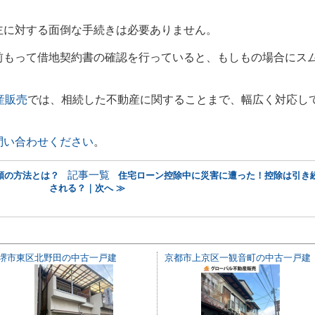
主に対する面倒な手続きは必要ありません。
前もって借地契約書の確認を行っていると、もしもの場合にス
産販売
では、相続した不動産に関することまで、幅広く対応し
問い合わせください
。
記事一覧
額の方法とは？
住宅ローン控除中に災害に遭った！控除は引き
される？｜次へ ≫
堺市東区北野田の中古一戸建
京都市上京区一観音町の中古一戸建