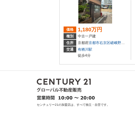
1,180万円
価格
種別
中古一戸建
住所
京都府
京都市右京区
嵯峨野宮ノ元町
交通
有栖川駅
徒歩4分
センチュリー21の加盟店は、すべて独立・自営です。