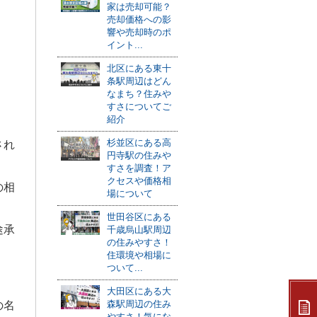
家は売却可能？
売却価格への影
響や売却時のポ
イント...
北区にある東十
条駅周辺はどん
なまち？住みや
すさについてご
紹介
杉並区にある高
され
円寺駅の住みや
すさを調査！ア
クセスや価格相
の相
場について
世田谷区にある
途承
千歳烏山駅周辺
の住みやすさ！
住環境や相場に
ついて...
大田区にある大
森駅周辺の住み
の名
やすさ！気にな