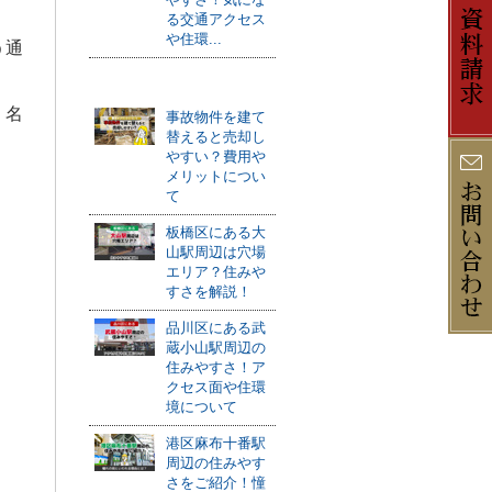
る交通アクセス
や住環...
う通
おすすめ記事
、名
事故物件を建て
替えると売却し
やすい？費用や
メリットについ
て
板橋区にある大
山駅周辺は穴場
エリア？住みや
すさを解説！
品川区にある武
蔵小山駅周辺の
住みやすさ！ア
クセス面や住環
境について
港区麻布十番駅
周辺の住みやす
さをご紹介！憧