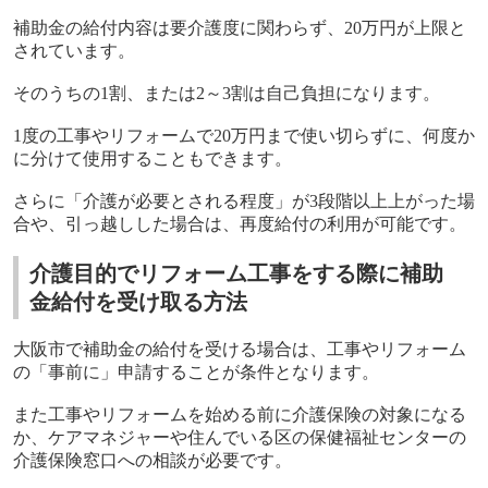
補助金の給付内容は要介護度に関わらず、
20
万円が上限と
されています。
そのうちの
1
割、または
2
～
3
割は自己負担になります。
1
度の工事やリフォームで
20
万円まで使い切らずに、何度か
に分けて使用することもできます。
さらに「介護が必要とされる程度」が
3
段階以上上がった場
合や、引っ越しした場合は、再度給付の利用が可能です。
介護目的でリフォーム工事をする際に補助
金給付を受け取る方法
大阪市で補助金の給付を受ける場合は、工事やリフォーム
の「事前に」申請することが条件となります。
また工事やリフォームを始める前に介護保険の対象になる
か、ケアマネジャーや住んでいる区の保健福祉センターの
介護保険窓口への相談が必要です。