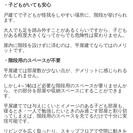
・子どもがいても安心
戸建てで子どもが怪我をしやすい場所に、階段が挙げられ
ます。
大人でも足を踏み外すことがあるくらいですから、子ども
がある程度大きくなってからでも危険性は変わりません。
屋内に階段を設けずに済むのは、平屋建てならではのメリ
ットです。
・階段用のスペースが不要
平屋建ては部屋数が少ない点が、デメリットに感じられる
かもしれません。
しかし
4
～
5
帖ほど必要な階段用のスペースが要りませんか
ら、その部分を部屋や収納スペースにすることができま
す。
平屋建てでは与えにくいとイメージのある子ども部屋も、
寝るとき・一人で勉強したいときのみ過ごす部屋と割り切
ってしまえば、階段用のスペースを充てるだけで十分に実
現可能です。
リビングを広く取ったり、スキップフロアで空間に動きを