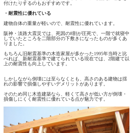
付けたりするのもおすすめです。
・耐震性に優れている
建物自体の重量が軽いので、耐震性に優れています。
阪神・淡路大震災では、死因の
8
割が圧死で、一階で就寝中
していたところを二階部分の下敷きになったものが多くあ
りました。
もちろん旧耐震基準の木造家屋が多かった
1995
年当時と比
べれば、新耐震基準で建てられている現在では、
2
階建て以
上の耐震性も向上しています。
しかしながら倒壊には至らなくとも、高さのある建物は揺
れの影響で損傷しやすいデメリットがあります。
そのため同じ木造建築なら、軽くて高さが低い方が倒壊・
損傷しにくく耐震性に優れている点が魅力です。