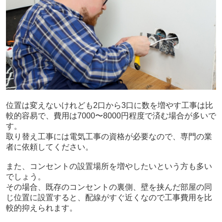
位置は変えないけれども
2
口から
3
口に数を増やす工事は比
較的容易で、費用は
7000
〜
8000
円程度で済む場合が多いで
す。
取り替え工事には電気工事の資格が必要なので、専門の業
者に依頼してください。
また、コンセントの設置場所を増やしたいという方も多い
でしょう。
その場合、既存のコンセントの裏側、壁を挟んだ部屋の同
じ位置に設置すると、配線がすぐ近くなので工事費用を比
較的抑えられます。