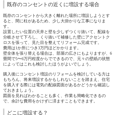
既存のコンセントの近くに増設する場合
既存のコンセントから大きく離れた場所に増設しようとす
ると、間に柱があるため、少し大掛かりな工事になりま
す。
設置したい位置の天井と壁を少しずつくり抜いて、配線を
分岐させて下ろし、くり抜いて補修した壁にアクセントク
ロスを張って、見た目を整えてリフォーム完成です。
費用は
1
か所につき
3
万円ほどかかります。
壁全体を張り替える場合は、部屋の広さにもよりますが、
6
畳間で
5
〜
6
万円程度からでできるので、
元々の壁紙の状態
によってはこれも検討したほうがよいでしょう。
購入後にコンセント増設のリフォームを検討している方は
もちろん、将来増設するかもしれないことを踏まえ、住宅
を購入する際には電気の配線図面があるかどうかも確認し
ておきましょう。
図面を見ればわかることも多く、作業も簡略化できるの
で、余計な費用をかけずに済ますこともできます。
どこに増設する？