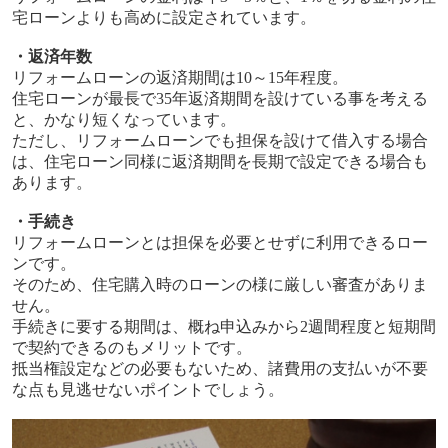
宅ローンよりも高めに設定されています。
・返済年数
リフォームローンの返済期間は
10
～
15
年程度。
住宅ローンが最長で
35
年返済期間を設けている事を考える
と、かなり短くなっています。
ただし、リフォームローンでも担保を設けて借入する場合
は、住宅ローン同様に返済期間を長期で設定できる場合も
あります。
・手続き
リフォームローンとは担保を必要とせずに利用できるロー
ンです。
そのため、住宅購入時のローンの様に厳しい審査がありま
せん。
手続きに要する期間は、概ね申込みから
2
週間程度と短期間
で契約できるのもメリットです。
抵当権設定などの必要もないため、諸費用の支払いが不要
な点も見逃せないポイントでしょう。