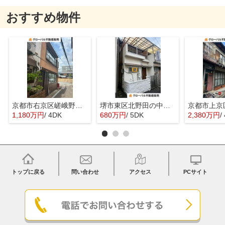
おすすめ物件
京都市右京区嵯峨野宮ノ元町の中古一戸建
堺市東区北野田の中古一戸建
1,180万円
/ 4DK
680万円
/ 5DK
2,380万円
/
トップに戻る
問い合わせ
アクセス
PCサイト