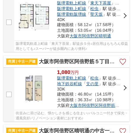
阪堺電軌上町線
「
東天下茶屋
」駅 徒歩5分
阪堺電軌上町線
「
松虫
」駅 徒歩9分
阪堺電軌阪堺線
「
聖天坂
」駅 徒歩9分
4DK
建物面積：58.12㎡（17.58坪）
土地面積：53.05㎡（16.04坪）
大阪府
大阪市阿倍野区
晴明通
阪堺電気軌道上町線「東天下茶屋」駅徒歩５分♪居住用はもちろん収益
用としても♪スーパーが徒歩圏内にあり便利♪
大阪市阿倍野区阿倍野筋５丁目の中古一戸建
売買 | 中古一戸建
1,080
万
円
阪堺電軌上町線
「
松虫
」駅 徒歩5分
地下鉄谷町線
「
文の里
」駅 徒歩8分
3DK
建物面積：46.80㎡（14.15坪）
土地面積：36.33㎡（10.98坪）
大阪府
大阪市阿倍野区
阿倍野筋
５丁目
街並みに溶け込む、懐かしさを感じる住まい♪バルコニー付きで採光・
通風良好♪リノベーション素材におすすめ♪
大阪市阿倍野区晴明通の中古一戸建
売買 | 中古一戸建