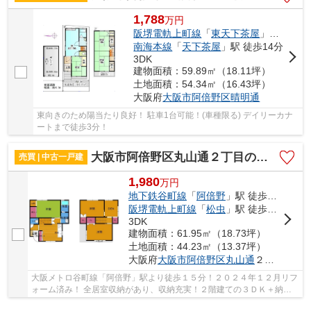
1,788
万
円
阪堺電軌上町線
「
東天下茶屋
」駅 徒歩6分
南海本線
「
天下茶屋
」駅 徒歩14分
3DK
建物面積：59.89㎡（18.11坪）
土地面積：54.34㎡（16.43坪）
大阪府
大阪市阿倍野区
晴明通
東向きのため陽当たり良好！ 駐車1台可能！(車種限る) デイリーカナ
ートまで徒歩3分！
大阪市阿倍野区丸山通２丁目の中古一戸建
売買 | 中古一戸建
1,980
万
円
地下鉄谷町線
「
阿倍野
」駅 徒歩15分
阪堺電軌上町線
「
松虫
」駅 徒歩8分
3DK
建物面積：61.95㎡（18.73坪）
土地面積：44.23㎡（13.37坪）
大阪府
大阪市阿倍野区
丸山通
２丁目
大阪メトロ谷町線「阿倍野」駅より徒歩１５分！２０２４年１２月リフ
ォーム済み！ 全居室収納があり、収納充実！２階建ての３ＤＫ＋納戸
の間取り！