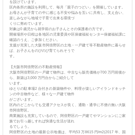
を設けています。
区内各所の施設を利用して、毎月「親子のつどい」を開催しています。
お母さんが子育ての中に感じる不安や悩みを互いに共有し、支え合い、
楽しみながら地域で子育て出来る環境づ
くりに努めています。
対象は0 歳児から就学前のお子さんとその保護者の方です。
開催場所や日程は各地区の児童委員や区保健福祉センター保健福祉課に
確認のうえ、ご参加ください。
支援が充実した大阪市阿倍野区の土地・一戸建て等不動産物件に暮らせ
ば、お子さんをのびのび育てられそうで
す。
【大阪市阿倍野区の不動産情報】
大阪市阿倍野区の一戸建て物件は、中古なら販売価格が700 万円前後か
ら、新築は3,000 万円台からご紹介して
います。
ゆとりの駐車場2 台付きの新築物件や、料理が楽しいアイランドキッチ
ンの中古物件など、様々な一戸建て物件
がございます。
区内のどこからでも交通アクセスが良く、通勤・通学に不便の無い大阪
市阿倍野区。
商業施設も充実しているので、阿倍野区の一戸建てやマンションにご家
族でお引っ越しすれば快適な生活が送れ
るでしょう。
阿倍野区の土地の最新公示地価は、平均53 万8615 円/m2(2017 年、国