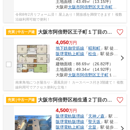
土地面積：43.49㎡（13.15坪）
大阪府
大阪市阿倍野区
天王寺町北
２丁目
令和8年2月リフォーム済！ 屋上あり！開放感を満喫できます！ 複数
沿線利用可能で便利！
大阪市阿倍野区王子町１丁目の中古一戸建
売買 | 中古一戸建
4,050
万
円
地下鉄御堂筋線
「
昭和町
」駅 徒歩6分
阪堺電軌上町線
「
松虫
」駅 徒歩5分
4DK
建物面積：88.69㎡（26.82坪）
土地面積：49.34㎡（14.92坪）
大阪府
大阪市阿倍野区
王子町
１丁目
南東角地につき陽当り・通風良好！ カースペース付き3階建て！ 複数
線利用可でアクセス便利な立地！
大阪市阿倍野区相生通２丁目の中古一戸建
売買 | 中古一戸建
4,500
万
円
阪堺電軌阪堺線
「
天神ノ森
」駅 徒歩5分
阪堺電軌阪堺線
「
聖天坂
」駅 徒歩6分
阪堺電軌上町線
「
北畠
」駅 徒歩9分