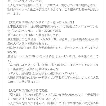
エリアへと進化しています。
そんな大阪市阿倍野区には、一戸建てや土地などの不動産物件も豊富。
理想のマイホーム生活を実現できるような、ご希望の不動産物件が見つ
かります。
【大阪市阿倍野区のランドマーク・あべのハルカス】
地下鉄天王寺駅・近鉄阿倍野橋駅からすぐの場所に2014 年オープンし
た「あべのハルカス」。高さ300m と超高
層ビルとしては日本一の高さを誇ります。
最上階部分には展望台「ハルカス300」があり、大阪の街の景色が360
度の大パノラマで眺められます。
特に地上300m から見る夜景は素晴らしく、デートスポットとしても人
気です。
展望台「ハルカス300」の入場料金は大人1,500 円、小学生700 円で
す。
「あべのハルカス」の地下2 階～地上16 階まではデパートやレストラ
ン・美術館が、高層階は高級ホテルとな
っており、建物内にはさまざまな施設が入っています。
大阪市阿倍野区の土地や一戸建てなど不動産に暮らせば、いつでも人気
スポットに足を運べます。
【大阪市阿倍野区の子育て支援】
「引っ越してきたので近所にママさんの知り合いがいない」「子供同士
を一緒に遊ばせるお友達が欲しい」とい
ったお悩みを持つお母さんに、阿倍野区では子育て中の親子の交流の場