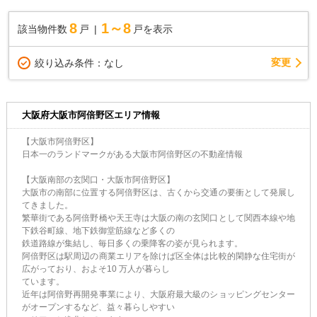
8
1～8
該当物件数
戸
戸を表示
変更
絞り込み条件：
なし
大阪府大阪市阿倍野区エリア情報
【大阪市阿倍野区】
日本一のランドマークがある大阪市阿倍野区の不動産情報
【大阪南部の玄関口・大阪市阿倍野区】
大阪市の南部に位置する阿倍野区は、古くから交通の要衝として発展し
てきました。
繁華街である阿倍野橋や天王寺は大阪の南の玄関口として関西本線や地
下鉄谷町線、地下鉄御堂筋線など多くの
鉄道路線が集結し、毎日多くの乗降客の姿が見られます。
阿倍野区は駅周辺の商業エリアを除けば区全体は比較的閑静な住宅街が
広がっており、およそ10 万人が暮らし
ています。
近年は阿倍野再開発事業により、大阪府最大級のショッピングセンター
がオープンするなど、益々暮らしやすい