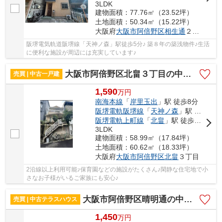
3LDK
建物面積：77.76㎡（23.52坪）
土地面積：50.34㎡（15.22坪）
大阪府
大阪市阿倍野区
相生通
２丁目
阪堺電気軌道阪堺線「天神ノ森」駅徒歩5分♪ 築８年の築浅物件♪生活
に便利な施設が周辺には充実しています♪
大阪市阿倍野区北畠３丁目の中古一戸建
売買 | 中古一戸建
1,590
万
円
南海本線
「
岸里玉出
」駅 徒歩8分
阪堺電軌阪堺線
「
天神ノ森
」駅 徒歩5分
阪堺電軌上町線
「
北畠
」駅 徒歩7分
3LDK
建物面積：58.99㎡（17.84坪）
土地面積：60.62㎡（18.33坪）
大阪府
大阪市阿倍野区
北畠
３丁目
2沿線以上利用可能♪保育園などの施設がたくさん♪閑静な住宅地で小
さなお子様がいるご家族にも安心♪
大阪市阿倍野区晴明通の中古テラスハウス
売買 | 中古テラスハウス
1,450
万
円