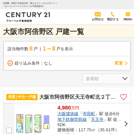
首都圏・関西の不動産売却・購入までトータルサポート！
《センチュリー２１グローバル不動産販売》
お問合せ
電話する
MENU
大阪市阿倍野区 戸建一覧
8
1～8
該当物件数
戸
戸を表示
変更
絞り込み条件：
なし
大阪市阿倍野区天王寺町北２丁目の中古一戸建
売買 | 中古一戸建
4,980
万
円
大阪環状線
「
寺田町
」駅 徒歩6分
地下鉄御堂筋線
「
天王寺
」駅 徒歩12分
5DK
建物面積：117.75㎡（35.61坪）