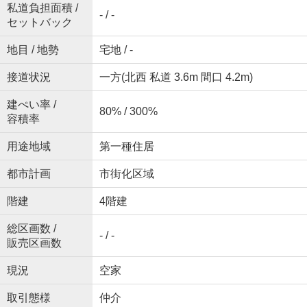
私道負担面積 /
- / -
セットバック
地目 / 地勢
宅地 / -
接道状況
一方(北西 私道 3.6m 間口 4.2m)
建ぺい率 /
80% / 300%
容積率
用途地域
第一種住居
都市計画
市街化区域
階建
4階建
総区画数 /
- / -
販売区画数
現況
空家
取引態様
仲介