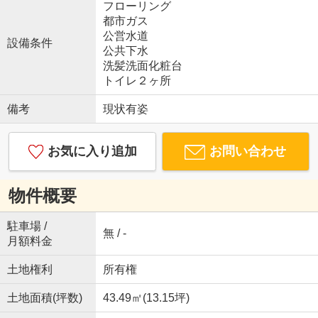
フローリング
都市ガス
公営水道
設備条件
公共下水
洗髪洗面化粧台
トイレ２ヶ所
備考
現状有姿
お気に入り追加
お問い合わせ
物件概要
駐車場 /
無 / -
月額料金
土地権利
所有権
土地面積(坪数)
43.49㎡(13.15坪)