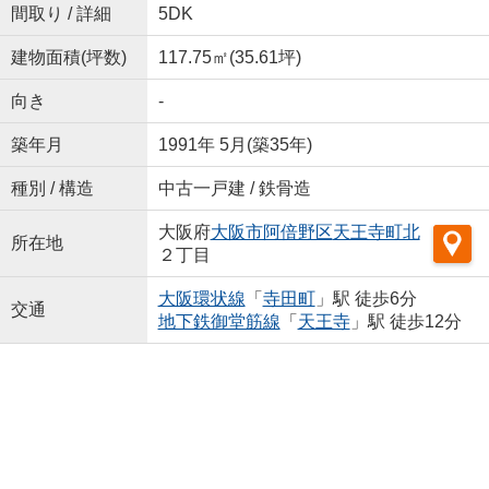
間取り / 詳細
5DK
建物面積(坪数)
117.75㎡(35.61坪)
向き
-
築年月
1991年 5月(築35年)
種別 / 構造
中古一戸建 / 鉄骨造
大阪府
大阪市阿倍野区
天王寺町北
所在地
２丁目
大阪環状線
「
寺田町
」駅 徒歩6分
交通
地下鉄御堂筋線
「
天王寺
」駅 徒歩12分