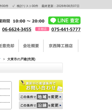
件
00
件
検討リスト
00
件
最終更新：2026年08月07日
京都店
す
>
大東市の戸建(売買)