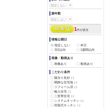
築年数
1
件が該当
情報公開日
指定しない
本日
3日以内
1週間以内
画像・動画あり
画像あり
動画あり
こだわり条件
陽当り良好
(-)
閑静な住宅地
(-)
リフォーム済
(-)
輸入住宅
(-)
二世帯住宅
(-)
システムキッチン
(-)
対面式キッチン
(-)