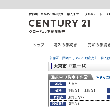
首都圏・関西の不動産売却・購入までトータルサポート！《
空き家に関するお手紙
空家管理サービス
任意売却
首都圏・関西エリアの不動産売却・購入は
大東市 戸建一覧
≫さらに
地域
大東市
価格
下限なし～上限なし
駅徒歩
指定しない
設備条件
指定なし