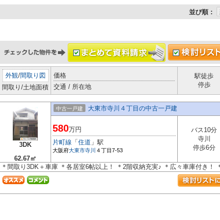
並び順：
外観
/
間取り図
価格
駅徒歩
停歩
交通 / 所在地
間取り/土地面積
大東市寺川４丁目の中古一戸建
中古一戸建
580
万円
バス10分
寺川
片町線
「
住道
」駅
3DK
停歩6分
大阪府
大東市
寺川
４丁目7-53
62.67㎡
＊間取り3DK＋車庫 ＊各居室6帖以上！ ＊2階収納充実♪ ＊広々車庫付き！