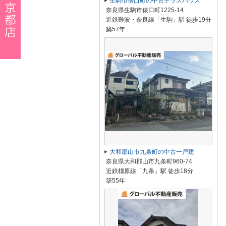
生駒市俵口町の中古テラスハウス
奈良県生駒市俵口町1225-14
近鉄難波・奈良線「生駒」駅 徒歩19分
築57年
大和郡山市九条町の中古一戸建
奈良県大和郡山市九条町960-74
近鉄橿原線「九条」駅 徒歩18分
築55年