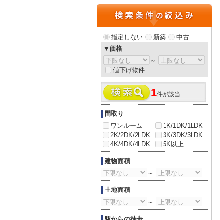
指定しない
新築
中古
▼価格
～
値下げ物件
1
件が該当
間取り
ワンルーム
1K/1DK/1LDK
2K/2DK/2LDK
3K/3DK/3LDK
4K/4DK/4LDK
5K以上
建物面積
～
土地面積
～
駅からの徒歩