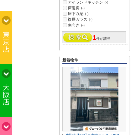
アイランドキッチン
(-)
床暖房
(-)
床下収納
(-)
複層ガラス
(-)
南向き
(-)
1
件が該当
新着物件