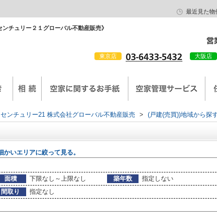
最近見た物
センチュリー２１グローバル不動産販売》
東京店
大阪店
会社概要
京西陣工務店
センチュリー21 株式会社グローバル不動産販売
>
(戸建(売買))地域から探
細かいエリアに絞って見る。
面積
下限なし～上限なし
築年数
指定しない
間取り
指定なし