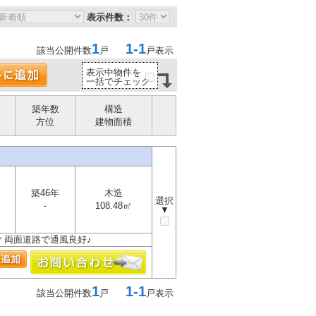
表示件数：
1
1-1
該当公開件数
戸
戸表示
表示中物件を
一括でチェック
築年数
構造
方位
建物面積
築46年
木造
選択
-
108.48㎡
▼
 ＊両面道路で通風良好♪
1
1-1
該当公開件数
戸
戸表示