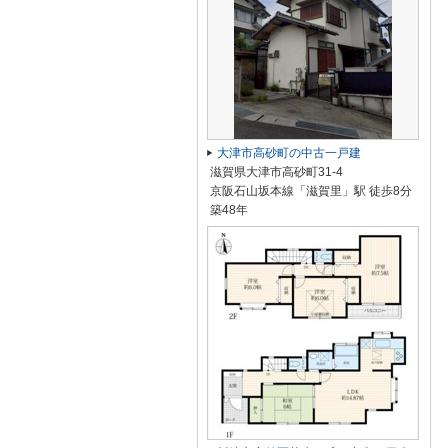
大津市高砂町の中古一戸建
滋賀県大津市高砂町31-4
京阪石山坂本線「滋賀里」駅 徒歩8分
築48年