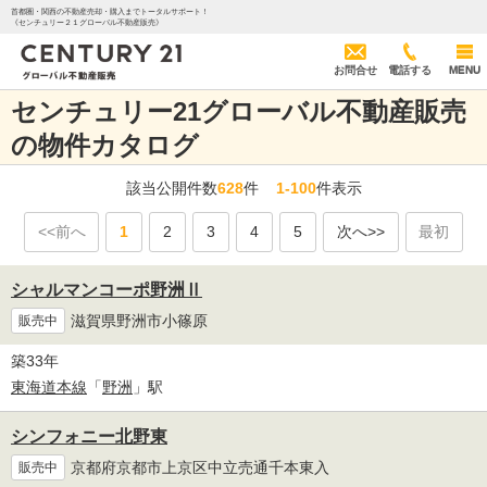
首都圏・関西の不動産売却・購入までトータルサポート！
《センチュリー２１グローバル不動産販売》
お問合せ
電話する
MENU
センチュリー21グローバル不動産販売
の物件カタログ
該当公開件数
628
件
1-100
件表示
<<前へ
1
2
3
4
5
次へ>>
最初
シャルマンコーポ野洲Ⅱ
滋賀県野洲市小篠原
販売中
築33年
東海道本線
「
野洲
」駅
シンフォニー北野東
京都府京都市上京区中立売通千本東入
販売中