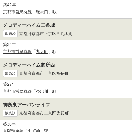
築42年
京都市営烏丸線
「
鞍馬口
」駅
メロディーハイム二条城
京都府京都市上京区西丸太町
販売済
築34年
京都市営烏丸線
「
丸太町
」駅
メロディーハイム御所西
京都府京都市上京区福長町
販売済
築27年
京都市営烏丸線
「
今出川
」駅
御所東アーバンライフ
京都府京都市上京区染殿町
販売済
築36年
京阪鴨東線
「
出町柳
」駅