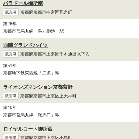
パラドール御所南
京都府京都市中京区瓦之町
販売済
築26年
京都市営烏丸線
「
烏丸御池
」駅
西陣グランドハイツ
京都府京都市上京区千本通出水下る
販売済
築51年
京都地下鉄東西線
「
二条
」駅
ライオンズマンション京都紫野
京都府京都市上京区上天神町
販売済
築40年
京都市営烏丸線
「
鞍馬口
」駅
ロイヤルコート御所西
京都府京都市上京区小島町
販売済