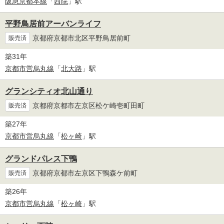
阪急京都本線
「
西院
」駅
平野鳥居前アーバンライフ
京都府京都市北区平野鳥居前町
販売済
築31年
京都市営烏丸線
「
北大路
」駅
グランシティオ北山通り
京都府京都市左京区松ケ崎壱町田町
販売済
築27年
京都市営烏丸線
「
松ヶ崎
」駅
グランドパレス下鴨
京都府京都市左京区下鴨森ケ前町
販売済
築26年
京都市営烏丸線
「
松ヶ崎
」駅