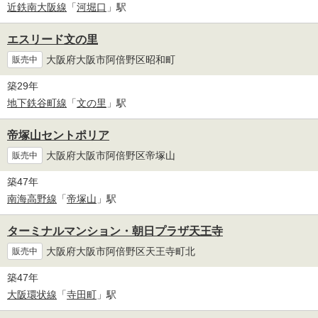
近鉄南大阪線
「
河堀口
」駅
エスリード文の里
大阪府大阪市阿倍野区昭和町
販売中
築29年
地下鉄谷町線
「
文の里
」駅
帝塚山セントポリア
大阪府大阪市阿倍野区帝塚山
販売中
築47年
南海高野線
「
帝塚山
」駅
ターミナルマンション・朝日プラザ天王寺
大阪府大阪市阿倍野区天王寺町北
販売中
築47年
大阪環状線
「
寺田町
」駅