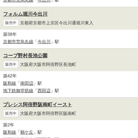
京都市営烏丸線
「
今出川
」駅
フォルム堀川今出川
京都府京都市上京区今出川通堀川東入
販売中
築38年
京都市営烏丸線
「
今出川
」駅
コープ野村長池公園
大阪府大阪市阿倍野区長池町
販売中
築42年
阪和線
「
南田辺
」駅
地下鉄御堂筋線
「
西田辺
」駅
プレシス阿倍野阪南町イースト
大阪府大阪市阿倍野区阪南町
販売中
築2年
阪和線
「
鶴ケ丘
」駅