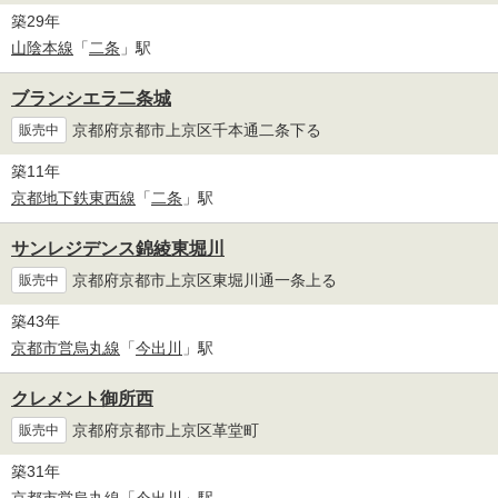
築29年
山陰本線
「
二条
」駅
ブランシエラ二条城
京都府京都市上京区千本通二条下る
販売中
築11年
京都地下鉄東西線
「
二条
」駅
サンレジデンス錦綾東堀川
京都府京都市上京区東堀川通一条上る
販売中
築43年
京都市営烏丸線
「
今出川
」駅
クレメント御所西
京都府京都市上京区革堂町
販売中
築31年