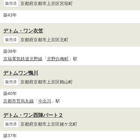
京都府京都市上京区宮垣町
販売済
築43年
デトム・ワン衣笠
京都府京都市上京区北町
販売済
築38年
京福電気鉄道北野線
「
北野白梅町
」駅
デトムワン鴨川
京都府京都市上京区鶴山町
販売済
築40年
京都市営烏丸線
「
今出川
」駅
デトム・ワン西陣パート２
京都府京都市上京区姥ケ北町
販売済
築37年