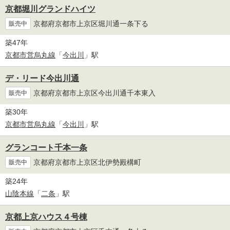
京都堀川グランドハイツ
京都府京都市上京区堀川通一条下る
販売中
築47年
京都市営烏丸線
「
今出川
」駅
デ・リード今出川通
京都府京都市上京区今出川通千本東入
販売中
築30年
京都市営烏丸線
「
今出川
」駅
グランコート千本一条
京都府京都市上京区北伊勢殿構町
販売中
築24年
山陰本線
「
二条
」駅
京都上京ハウス４号棟