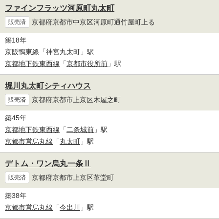
ファインフラッツ河原町丸太町
京都府京都市中京区河原町通竹屋町上る
販売済
築18年
京阪鴨東線
「
神宮丸太町
」駅
京都地下鉄東西線
「
京都市役所前
」駅
堀川丸太町シティハウス
京都府京都市上京区木屋之町
販売済
築45年
京都地下鉄東西線
「
二条城前
」駅
京都市営烏丸線
「
丸太町
」駅
デトム・ワン烏丸一条Ⅱ
京都府京都市上京区革堂町
販売済
築38年
京都市営烏丸線
「
今出川
」駅