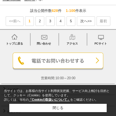
該当公開件数
628
件
1-100
件表示
<<前へ
1
2
3
4
5
次へ>>
最初
トップに戻る
問い合わせ
アクセス
PCサイト
営業時間:10:00～20:00
会社概要
当サイトでは、お客様の当サイト利用状況把握、サービス向上検討を目的と
して、クッキー（Cookie）を使用しています。
詳しくは、当社の
「Cookieの取扱いについて」
をご確認ください。
スタッフ紹介
閉じる
社長ブログ