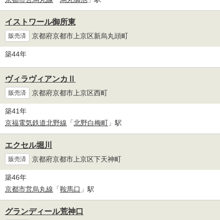
イストワール御所東
京都府京都市上京区新烏丸頭町
販売済
築44年
ヴィラヴィアンカⅡ
京都府京都市上京区西町
販売済
築41年
京福電気鉄道北野線
「
北野白梅町
」駅
エクセル堀川
京都府京都市上京区下天神町
販売済
築46年
京都市営烏丸線
「
鞍馬口
」駅
グランディール荒神口