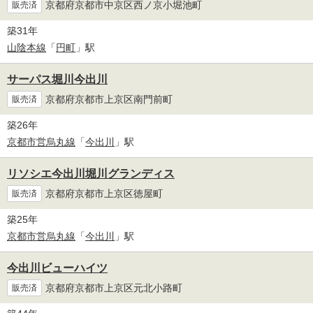
京都府京都市中京区西ノ京小堀池町
販売済
築31年
山陰本線
「
円町
」駅
サーパス堀川今出川
京都府京都市上京区南門前町
販売済
築26年
京都市営烏丸線
「
今出川
」駅
リソシエ今出川堀川グランディス
京都府京都市上京区徳屋町
販売済
築25年
京都市営烏丸線
「
今出川
」駅
今出川ビューハイツ
京都府京都市上京区元北小路町
販売済