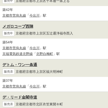
京都府京都市上京区千本通一条上る
販売中
築42年
京都市営烏丸線
「
今出川
」駅
メガロコープ西陣
京都府京都市上京区五辻通浄福寺西入
販売中
築54年
京都市営烏丸線
「
今出川
」駅
京福電気鉄道北野線
「
北野白梅町
」駅
デトム・ワン一条通
京都府京都市上京区福大明神町
販売済
築37年
京都市営烏丸線
「
今出川
」駅
デ・リード金閣寺道
京都府京都市北区衣笠東開キ町
販売済