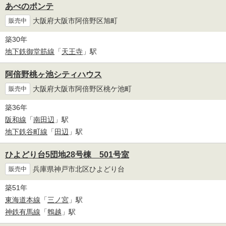
あべのポンテ
大阪府大阪市阿倍野区旭町
販売中
築30年
地下鉄御堂筋線
「
天王寺
」駅
阿倍野桃ヶ池シティハウス
大阪府大阪市阿倍野区桃ケ池町
販売中
築36年
阪和線
「
南田辺
」駅
地下鉄谷町線
「
田辺
」駅
ひよどり台5団地28号棟 501号室
兵庫県神戸市北区ひよどり台
販売中
築51年
東海道本線
「
三ノ宮
」駅
神鉄有馬線
「
鵯越
」駅