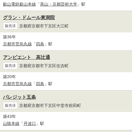
叡山電鉄叡山本線
「
茶山・京都芸術大学
」駅
グラン・ドムール東洞院
京都府京都市下京区大江町
販売済
築36年
京都市営烏丸線
「
四条
」駅
アンビエント 高辻通
京都府京都市下京区住吉町
販売済
築20年
京都市営烏丸線
「
四条
」駅
パレジット五条
京都府京都市下京区中堂寺前田町
販売済
築43年
山陰本線
「
丹波口
」駅