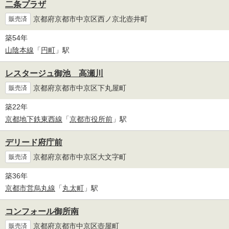
二条プラザ
京都府京都市中京区西ノ京北壺井町
販売済
築54年
山陰本線
「
円町
」駅
レスタージュ御池 高瀬川
京都府京都市中京区下丸屋町
販売済
築22年
京都地下鉄東西線
「
京都市役所前
」駅
デリード府庁前
京都府京都市中京区大文字町
販売済
築36年
京都市営烏丸線
「
丸太町
」駅
コンフォール御所南
京都府京都市中京区壺屋町
販売済