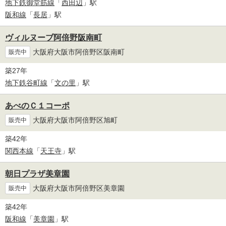
地下鉄御堂筋線
「
西田辺
」駅
阪和線
「
長居
」駅
ヴィルヌーブ阿倍野阪南町
大阪府大阪市阿倍野区阪南町
販売中
築27年
地下鉄谷町線
「
文の里
」駅
あべのＣ１コーポ
大阪府大阪市阿倍野区旭町
販売中
築42年
関西本線
「
天王寺
」駅
朝日プラザ美章園
大阪府大阪市阿倍野区美章園
販売中
築42年
阪和線
「
美章園
」駅