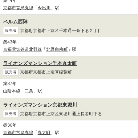
築44年
京都市営烏丸線
「
今出川
」駅
ベルム西陣
京都府京都市上京区千本通一条下る２丁目
販売済
築43年
京福電気鉄道北野線
「
北野白梅町
」駅
ライオンズマンション千本丸太町
京都府京都市上京区稲葉町
販売済
築37年
山陰本線
「
二条
」駅
ライオンズマンション京都東堀川
京都府京都市上京区東堀川通上長者町下る
販売済
築36年
京都市営烏丸線
「
丸太町
」駅