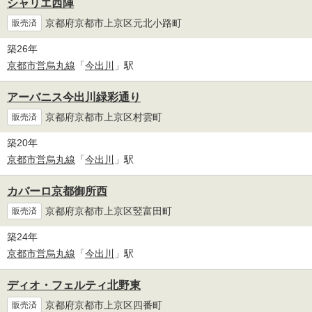
シャリエ西陣
京都府京都市上京区元北小路町
販売済
築26年
京都市営烏丸線
「
今出川
」駅
アーバニス今出川緑彩通り
京都府京都市上京区村雲町
販売済
築20年
京都市営烏丸線
「
今出川
」駅
カバーロ京都御所西
京都府京都市上京区竪富田町
販売済
築24年
京都市営烏丸線
「
今出川
」駅
ディオ・フェルティ北野東
京都府京都市上京区四番町
販売済