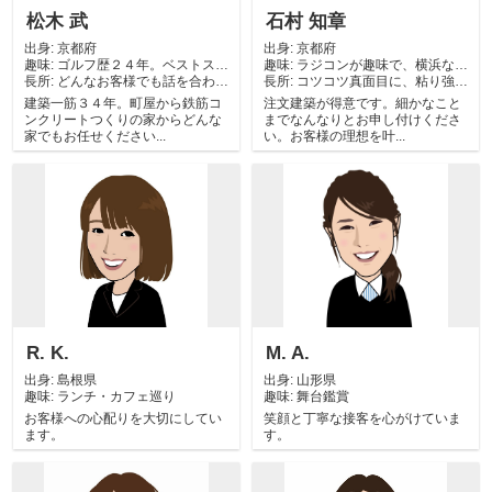
松木 武
石村 知章
出身:
京都府
出身:
京都府
趣味:
ゴルフ歴２４年。ベストスコ
趣味:
ラジコンが趣味で、横浜など
長所:
ア８２！！ 最...
どんなお客様でも話を合わせ
長所:
試合の為に遠征...
コツコツ真面目に、粘り強く
て粘り強く誠実...
頑張る性格が、...
建築一筋３４年。町屋から鉄筋コ
注文建築が得意です。細かなこと
ンクリートつくりの家からどんな
までなんなりとお申し付けくださ
家でもお任せください...
い。お客様の理想を叶...
R. K.
M. A.
出身:
島根県
出身:
山形県
趣味:
ランチ・カフェ巡り
趣味:
舞台鑑賞
お客様への心配りを大切にしてい
笑顔と丁寧な接客を心がけていま
ます。
す。