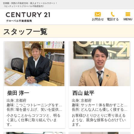
首都圏・関西の不動産売却・購入までトータルサポート！
《センチュリー２１グローバル不動産販売》
お問合せ
電話する
MENU
スタッフ一覧
柴田 淳一
西山 紘平
出身:
京都府
出身:
京都府
趣味:
こつこつトレーニングをする
趣味:
サッカー！体を動かすことが
長所:
こと。 色々と...
場を盛り上げ、笑いを提供す
長所:
好きです。
どんな人にも優しく接すると
る男
ころ。
小さなことからコツコツと、明る
お客様ひとりひとりに寄り添える
く楽しく仕事に取り組んでいま
ような、親身な接客を心がけてい
す。
ます。