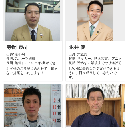
寺岡 康司
永井 優
出身:
京都府
出身:
大阪府
趣味:
スポーツ観戦
趣味:
サッカー、映画鑑賞、アニメ
長所:
地道にこつこつ作業ができる
長所:
諦めずに最後までやり遂げる
ところ。
お客様のご要望に合わせて、最適
お客様に最適なご提案ができるよ
なご提案をいたします！
うに、日々成長していきたいで
す。