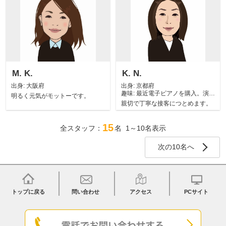
M. K.
K. N.
出身:
大阪府
出身:
京都府
趣味:
最近電子ピアノを購入。演奏
明るく元気がモットーです。
するのは学生の...
親切で丁寧な接客につとめます。
15
全スタッフ：
名 1～10名表示
次の10名へ
トップに戻る
問い合わせ
アクセス
PCサイト