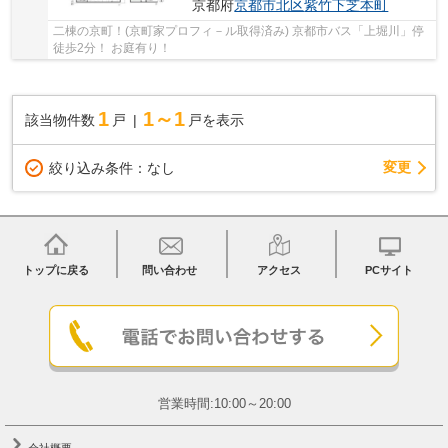
京都府
京都市北区
紫竹下芝本町
二棟の京町！(京町家プロフィ－ル取得済み) 京都市バス「上堀川」停
徒歩2分！ お庭有り！
1
1～1
該当物件数
戸
戸を表示
変更
絞り込み条件：
なし
トップに戻る
問い合わせ
アクセス
PCサイト
営業時間:10:00～20:00
会社概要