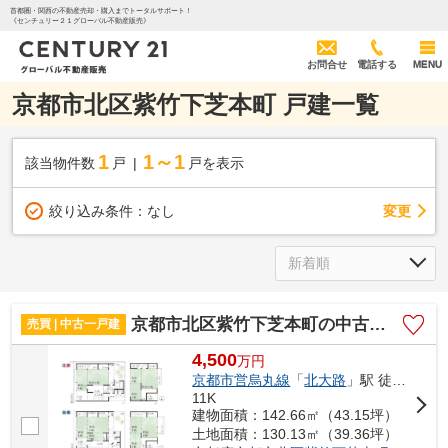
首都圏・関西の不動産売却・購入までトータルサポート！
《センチュリー２１グローバル不動産販売》
お問合せ
電話する
MENU
京都市北区紫竹下芝本町 戸建一覧
1
1～1
該当物件数
戸
戸を表示
変更
絞り込み条件：
なし
京都市北区紫竹下芝本町の中古一戸建
売買 | 中古一戸建
4,500
万
円
京都市営烏丸線
「
北大路
」駅 徒歩15分
11K
建物面積：142.66㎡（43.15坪）
土地面積：130.13㎡（39.36坪）