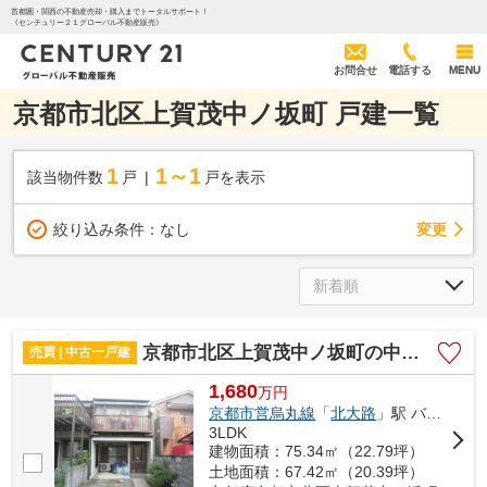
首都圏・関西の不動産売却・購入までトータルサポート！
《センチュリー２１グローバル不動産販売》
お問合せ
電話する
MENU
京都市北区上賀茂中ノ坂町 戸建一覧
1
1～1
該当物件数
戸
戸を表示
変更
絞り込み条件：
なし
京都市北区上賀茂中ノ坂町の中古一戸建
売買 | 中古一戸建
1,680
万
円
京都市営烏丸線
「
北大路
」駅 バス13分 「ゴルフ場前」 停歩4分
3LDK
建物面積：75.34㎡（22.79坪）
土地面積：67.42㎡（20.39坪）