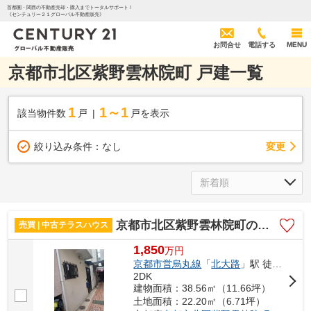
首都圏・関西の不動産売却・購入までトータルサポート！
《センチュリー２１グローバル不動産販売》
お問合せ
電話する
MENU
京都市北区紫野雲林院町 戸建一覧
1
1～1
該当物件数
戸
戸を表示
変更
絞り込み条件：
なし
京都市北区紫野雲林院町の中古テラスハウス
売買 | 中古テラスハウス
1,850
万
円
京都市営烏丸線
「
北大路
」駅 徒歩13分
2DK
建物面積：38.56㎡（11.66坪）
土地面積：22.20㎡（6.71坪）