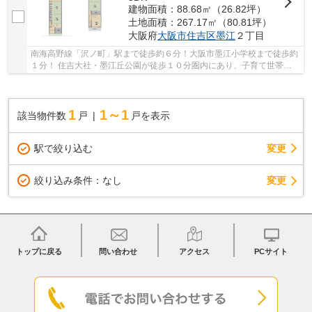
建物面積：88.68㎡（26.82坪）
土地面積：267.17㎡（80.81坪）
大阪府
大阪市住吉区
墨江
２丁目
南海高野線「沢ノ町」駅まで徒歩約６分！大阪市墨江小学校まで徒歩約
１分！ 住吉大社・墨江丘公園が徒歩１０分圏内にあり、子育て世帯に
最適な環境です！
1
1～1
該当物件数
戸
戸を表示
駅で絞り込む
変更
変更
絞り込み条件：
なし
トップに戻る
問い合わせ
アクセス
PCサイト