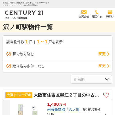
首都圏・関西の不動産売却・購入までトータルサポート！
《センチュリー２１グローバル不動産販売》
お問合せ
電話する
MENU
沢ノ町駅物件一覧
1
1～1
該当物件数
戸
戸を表示
駅で絞り込む
変更
変更
絞り込み条件：
なし
大阪市住吉区墨江２丁目の中古一戸建
売買 | 中古一戸建
1,400
万
円
南海高野線
「
沢ノ町
」駅 徒歩6分
5DK