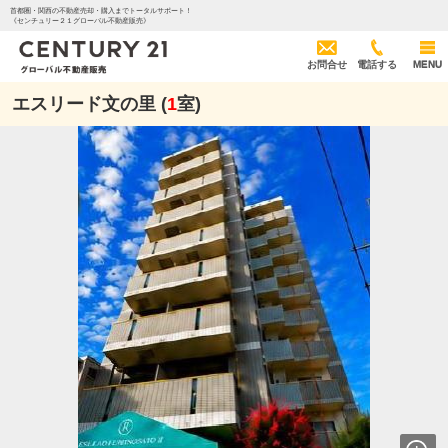
首都圏・関西の不動産売却・購入までトータルサポート！
《センチュリー２１グローバル不動産販売》
お問合せ
電話する
MENU
エスリード文の里 (
1
室)