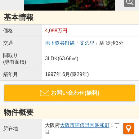
基本情報
価格
4,098万円
交通
地下鉄谷町線
「
文の里
」駅 徒歩3分
間取り
3LDK(63.68㎡)
(専有面積)
築年月
1997年 6月(築29年)
お問い合わせ(無料)
物件概要
大阪府
大阪市阿倍野区
昭和町
１丁
所在地
目