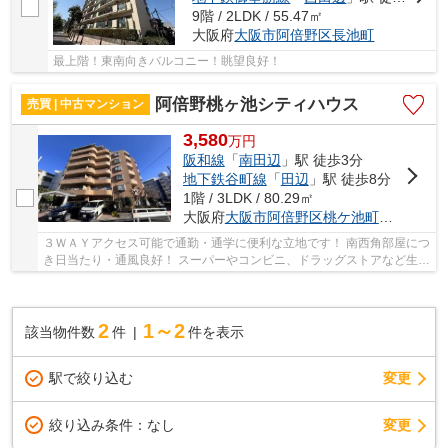
9階 / 2LDK / 55.47㎡
大阪府
大阪市阿倍野区
長池町
最上階！東南向きバルコニー！眺望良好！
阿倍野桃ヶ池シティハウス
売買 | 中古マンション
3,580
万
円
阪和線
「
南田辺
」駅 徒歩3分
地下鉄谷町線
「
田辺
」駅 徒歩8分
1階 / 3LDK / 80.29㎡
大阪府
大阪市阿倍野区
桃ケ池町
２丁目
３ＷＡＹアクセス可能で通勤・通学に便利な立地です！ 南西角部屋につ
き日当たり・通風良好！ スーパーやコンビニ、ドラッグストアなど生活
に便利な施設が充実！
2
1～2
該当物件数
件
件を表示
駅で絞り込む
変更
変更
絞り込み条件：
なし