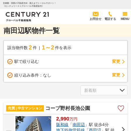
首都圏・関西の不動産売却・購入までトータルサポート！
《センチュリー２１グローバル不動産販売》
お問合せ
電話する
MENU
南田辺駅物件一覧
2
1～2
該当物件数
件
件を表示
駅で絞り込む
変更
変更
絞り込み条件：
なし
コープ野村長池公園
売買 | 中古マンション
2,990
万
円
阪和線
「
南田辺
」駅 徒歩4分
地下鉄御堂筋線
「
西田辺
」駅 徒歩8分