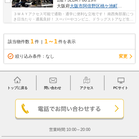
1階 / 3LDK / 80.29㎡
大阪府
大阪市阿倍野区
桃ケ池町
２丁目
３ＷＡＹアクセス可能で通勤・通学に便利な立地です！ 南西角部屋につ
き日当たり・通風良好！ スーパーやコンビニ、ドラッグストアなど生活
に便利な施設が充実！
1
1～1
該当物件数
件
件を表示
変更
絞り込み条件：
なし
トップに戻る
問い合わせ
アクセス
PCサイト
営業時間:10:00～20:00