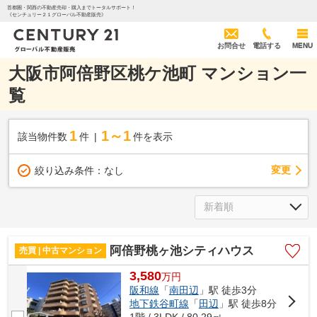
首都圏・関西の不動産売却・購入までトータルサポート！
《センチュリー２１グローバル不動産販売》
お問合せ
電話する
MENU
大阪市阿倍野区桃ケ池町 マンション一
覧
1
1～1
該当物件数
件
件を表示
変更
絞り込み条件：
なし
阿倍野桃ヶ池シティハウス
売買 | 中古マンション
3,580
万
円
阪和線
「
南田辺
」駅 徒歩3分
地下鉄谷町線
「
田辺
」駅 徒歩8分