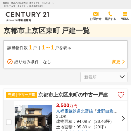
首都圏・関西の不動産売却・購入までトータルサポート！
《センチュリー２１グローバル不動産販売》
お問合せ
電話する
MENU
京都市上京区東町 戸建一覧
1
1～1
該当物件数
戸
戸を表示
変更
絞り込み条件：
なし
京都市上京区東町の中古一戸建
売買 | 中古一戸建
3,500
万
円
京福電気鉄道北野線
「
北野白梅町
」駅 徒
3LDK
建物面積：94.09㎡（28.46坪）
土地面積：95.89㎡（29坪）