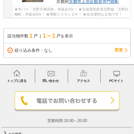
京都府
京都市上京区
観音寺門前町
★市バス「北野天満宮前」停徒歩3分！ ★京福電気鉄道北野線「北野白
梅町」停徒歩6分！ ★間取り２ＳＬＤＫ！ ★生活便利な立地です！
1
1～1
該当物件数
戸
戸を表示
変更
絞り込み条件：
なし
トップに戻る
問い合わせ
アクセス
PCサイト
営業時間:10:00～20:00
会社概要