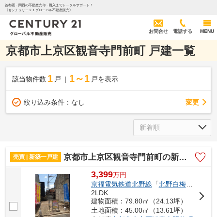
首都圏・関西の不動産売却・購入までトータルサポート！
《センチュリー２１グローバル不動産販売》
お問合せ
電話する
MENU
京都市上京区観音寺門前町 戸建一覧
1
1～1
該当物件数
戸
戸を表示
変更
絞り込み条件：
なし
京都市上京区観音寺門前町の新築一戸建
売買 | 新築一戸建
3,399
万
円
京福電気鉄道北野線
「
北野白梅町
」駅 徒
2LDK
建物面積：79.80㎡（24.13坪）
土地面積：45.00㎡（13.61坪）