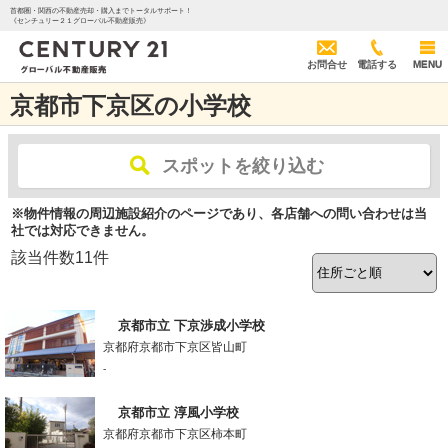
首都圏・関西の不動産売却・購入までトータルサポート！
《センチュリー２１グローバル不動産販売》
お問合せ
電話する
MENU
京都市下京区の小学校
スポットを絞り込む
※物件情報の周辺施設紹介のページであり、各店舗への問い合わせは当
社では対応できません。
該当件数
11
件
京都市立 下京渉成小学校
京都府京都市下京区皆山町
-
京都市立 淳風小学校
京都府京都市下京区柿本町