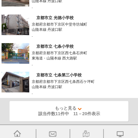
山陰本線 丹波口駅
-
京都市立 光徳小学校
京都府京都市下京区中堂寺坊城町
山陰本線 丹波口駅
-
京都市立 七条小学校
京都府京都市下京区西七条石井町
東海道・山陽本線 西大路駅
-
京都市立 七条第三小学校
京都府京都市下京区西七条西石ケ坪町
山陰本線 丹波口駅
-
もっと見る
該当件数11件中
11
－
20
件表示