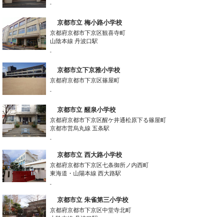
-
京都市立 梅小路小学校
京都府京都市下京区観喜寺町
山陰本線 丹波口駅
-
京都市立下京雅小学校
京都府京都市下京区篠屋町
-
京都市立 醒泉小学校
京都府京都市下京区醒ケ井通松原下る篠屋町
京都市営烏丸線 五条駅
-
京都市立 西大路小学校
京都府京都市下京区七条御所ノ内西町
東海道・山陽本線 西大路駅
-
京都市立 朱雀第三小学校
京都府京都市下京区中堂寺北町