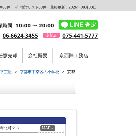
件
00
件
検討リスト
00
件
最終更新：2026年08月08日
京都店
下京区
>
京都市下京区の小学校
>
京都
寺北町２３
MAP
▼