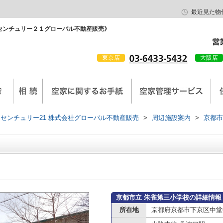
最近見た物
センチュリー２１グローバル不動産販売》
東京店
大阪店
会社概要
京西陣工務店
センチュリー21 株式会社グローバル不動産販売
>
周辺施設案内
>
京都市
京都市立 朱雀第三小学校の詳細情報
所在地
京都府京都市下京区中堂