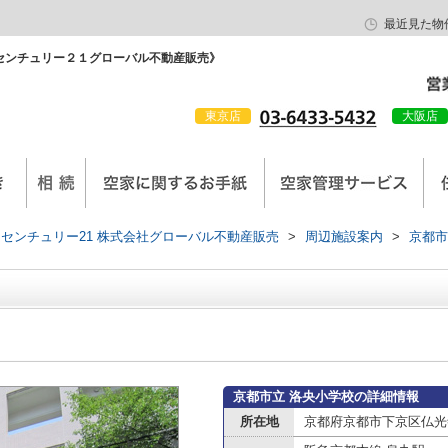
最近見た物
センチュリー２１グローバル不動産販売》
東京店
大阪店
会社概要
京西陣工務店
センチュリー21 株式会社グローバル不動産販売
>
周辺施設案内
>
京都市
京都市立 洛央小学校の詳細情報
所在地
京都府京都市下京区仏光寺