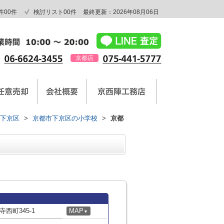
件
00
件
検討リスト
00
件
最終更新：2026年08月06日
京都店
下京区
>
京都市下京区の小学校
>
京都
西町345-1
MAP
▼