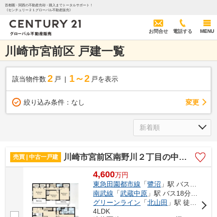
首都圏・関西の不動産売却・購入までトータルサポート！
《センチュリー２１グローバル不動産販売》
お問合せ
電話する
MENU
川崎市宮前区 戸建一覧
2
1～2
該当物件数
戸
戸を表示
変更
絞り込み条件：
なし
川崎市宮前区南野川２丁目の中古一戸建
売買 | 中古一戸建
4,600
万
円
東急田園都市線
「
鷺沼
」駅 バス13分 「和田八幡宮下」 停歩3分
南武線
「
武蔵中原
」駅 バス18分 「和田八幡宮下」 停歩3分
グリーンライン
「
北山田
」駅 徒歩26分
4LDK