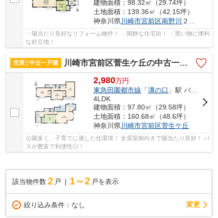
建物面積：98.32㎡（29.74坪）
土地面積：139.36㎡（42.15坪）
神奈川県
川崎市宮前区
南野川
２丁目
・陽当たり良好なリフォーム物件！ ・閑静な住宅街！ ・買い物に便利
な好立地！
川崎市宮前区菅生ケ丘の中古一戸建
売買 | 中古一戸建
2,980
万
円
東急田園都市線
「
溝の口
」駅 バス20分 「菅生三丁目」 停歩5分
4LDK
建物面積：97.80㎡（29.58坪）
土地面積：160.68㎡（48.6坪）
神奈川県
川崎市宮前区
菅生ケ丘
公園多く、子育てに適した住環境！ 全居室南向きで陽当たり良好！ バ
スが豊富で利便性◎！
2
1～2
該当物件数
戸
戸を表示
変更
絞り込み条件：
なし