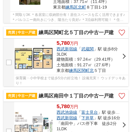
土地面積：37.71㎡（11.4坪）
東京都
練馬区
北町
８丁目1-19
＊間取り3K ＊各居室に収納部分有！居住スペースを広く活用できます♪
＊バルコニー南向きにつき、陽当たり良好♪ ＊3沿線利用可能！ ＊住宅
街につき、静かな場所です♪ ＊収益物件として...
練馬区関町北５丁目の中古一戸建
売買 | 中古一戸建
5,780
万
円
西武新宿線
「
武蔵関
」駅 徒歩8分
3LDK
建物面積：97.24㎡（29.41坪）
土地面積：91.27㎡（27.6坪）
東京都
練馬区
関町北
５丁目
保育園・小中学校まで徒歩5分の好立地！ 設備充実！ ウッドデッキあ
り！
練馬区南田中１丁目の中古一戸建
売買 | 中古一戸建
5,780
万
円
西武池袋線
「
富士見台
」駅 徒歩11分
西武新宿線
「
下井草
」駅 徒歩16分
「南田中」バス停下車 徒歩2分
1LDK