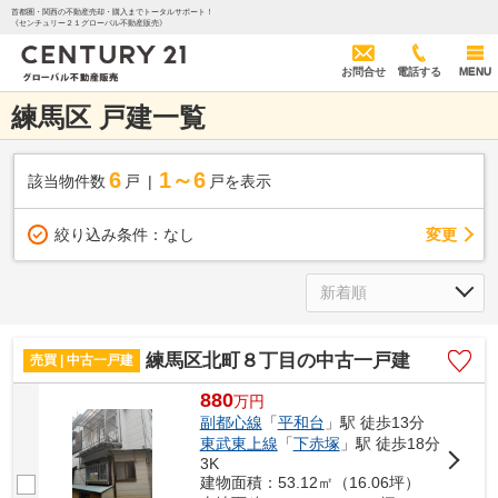
首都圏・関西の不動産売却・購入までトータルサポート！
《センチュリー２１グローバル不動産販売》
お問合せ
電話する
MENU
練馬区 戸建一覧
6
1～6
該当物件数
戸
戸を表示
変更
絞り込み条件：
なし
練馬区北町８丁目の中古一戸建
売買 | 中古一戸建
880
万
円
副都心線
「
平和台
」駅 徒歩13分
東武東上線
「
下赤塚
」駅 徒歩18分
3K
建物面積：53.12㎡（16.06坪）