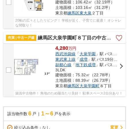
建物面積：106.42㎡（32.19坪）
土地面積：103.16㎡（31.2坪）
東京都
練馬区
東大泉
２丁目
20帖の広々としたリビング！ 学校が近く、子育てに最適！ オシャレ
な間取り！
練馬区大泉学園町８丁目の中古一戸建
売買 | 中古一戸建
4,280
万
円
西武池袋線
「
大泉学園
」駅 バス16分 「長久保バス停」 停歩4分
東武東上線
「
成増
」駅 バス19分 「長久保バス停」 停歩4分
副都心線
「
地下鉄成増
」駅 バス19分 「長久保バス停」 停歩4分
3LDK
建物面積：75.32㎡（22.78坪）
土地面積：88.39㎡（26.73坪）
東京都
練馬区
大泉学園町
８丁目
築浅中古物件！ 角地のため陽当たり良好！ 駐車スペース2台分あり！
6
1～6
該当物件数
戸
戸を表示
変更
絞り込み条件：
なし