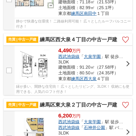
建物面積：71.18㎡（21.53坪）
土地面積：82.99㎡（25.1坪）
東京都
練馬区
南田中
１丁目
静かで快適な住環境！ 二路線利用可能！ 広々としたルーフバルコニー
付き！
練馬区西大泉４丁目の中古一戸建
売買 | 中古一戸建
4,490
万
円
西武池袋線
「
大泉学園
」駅 徒歩28分
3LDK
建物面積：91.20㎡（27.58坪）
土地面積：80.50㎡（24.35坪）
東京都
練馬区
西大泉
４丁目
緑が多い、閑静な住宅街！ 広々としたリビング、3LDK！ 収納にも使
用できる、人気のロフト付き！
練馬区東大泉２丁目の中古一戸建
売買 | 中古一戸建
6,200
万
円
西武池袋線
「
大泉学園
」駅 徒歩18分
西武池袋線
「
石神井公園
」駅 バス10分 「三原台中学校」 停歩1分
3LDK