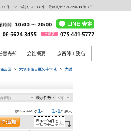
件
00
件
検討リスト
00
件
最終更新：2026年08月07日
京都店
住吉区
>
大阪市住吉区の中学校
>
大阪
表示件数：
1
1-1
該当公開件数
件
件表示
表示中物件を
一括でチェック