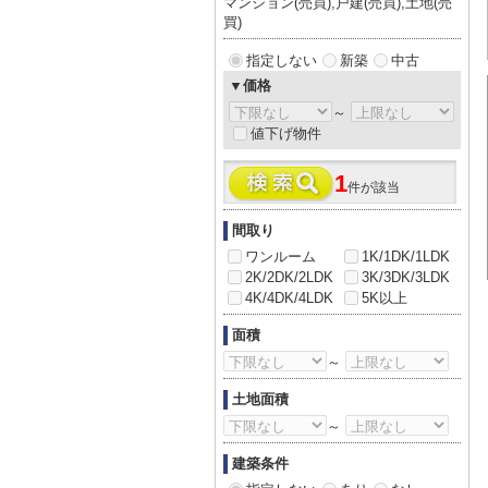
マンション(売買),戸建(売買),土地(売
買)
指定しない
新築
中古
▼価格
～
値下げ物件
1
件が該当
間取り
ワンルーム
1K/1DK/1LDK
2K/2DK/2LDK
3K/3DK/3LDK
4K/4DK/4LDK
5K以上
面積
～
土地面積
～
建築条件