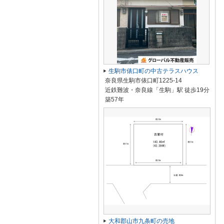
生駒市俵口町の中古テラスハウス
奈良県生駒市俵口町1225-14
近鉄難波・奈良線「生駒」駅 徒歩19分
築57年
大和郡山市九条町の売地