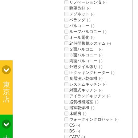
リノベーション済
(-)
眺望良好
(-)
メゾネット
(-)
ベランダ
(-)
バルコニー
(-)
ルーフバルコニー
(-)
オール電化
(-)
24時間換気システム
(-)
２面バルコニー
(-)
３面バルコニー
(-)
両面バルコニー
(-)
外観タイル張り
(-)
IHクッキングヒーター
(-)
食器洗い乾燥機
(-)
システムキッチン
(-)
対面式キッチン
(-)
アイランドキッチン
(-)
追焚機能浴室
(-)
浴室乾燥機
(-)
床暖房
(-)
ウォークインクロゼット
(-)
CS
(-)
BS
(-)
CATV
(-)