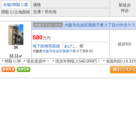
外観
/
間取り図
価格
駅徒歩
停歩
交通 / 所在地
間取り/土地面積
大阪市住吉区我孫子東３丁目の中古テラ
中古テラスハウス
580
万円
徒歩6分
地下鉄御堂筋線
「
あびこ
」駅
3K
大阪府
大阪市住吉区
我孫子東
３丁目9-13
32.11㎡
＊間取り3K ＊現在賃貸中！ ＊現況年間収入540,000円！ ＊表面利回り9.3