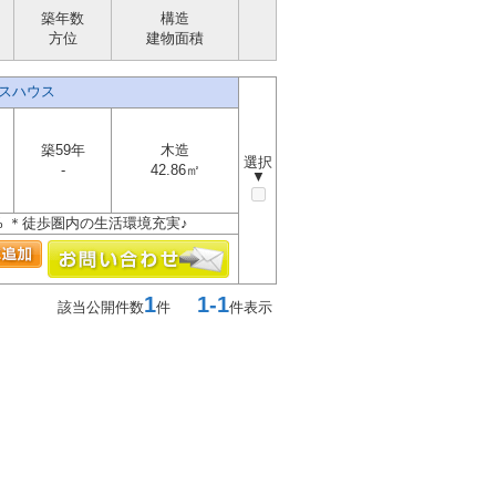
築年数
構造
方位
建物面積
スハウス
築59年
木造
選択
-
42.86㎡
▼
1% ＊徒歩圏内の生活環境充実♪
1
1-1
該当公開件数
件
件表示