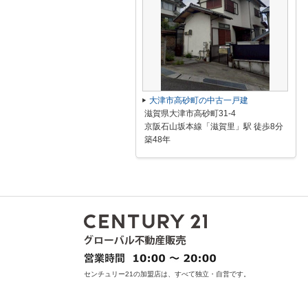
大津市高砂町の中古一戸建
滋賀県大津市高砂町31-4
京阪石山坂本線「滋賀里」駅 徒歩8分
築48年
センチュリー21の加盟店は、すべて独立・自営です。