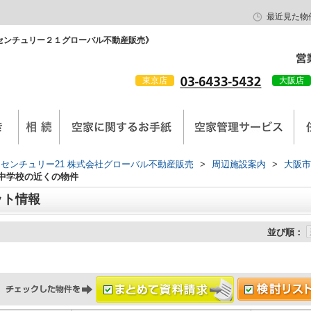
最近見た物
センチュリー２１グローバル不動産販売》
東京店
大阪店
会社概要
京西陣工務店
センチュリー21 株式会社グローバル不動産販売
>
周辺施設案内
>
大阪市
中学校の近くの物件
ット情報
並び順：