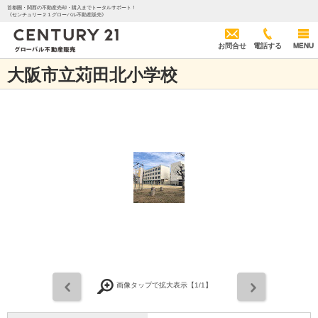
首都圏・関西の不動産売却・購入までトータルサポート！
《センチュリー２１グローバル不動産販売》
お問合せ
電話する
MENU
大阪市立苅田北小学校
前
次
画像タップで拡大表示【
1
/1】