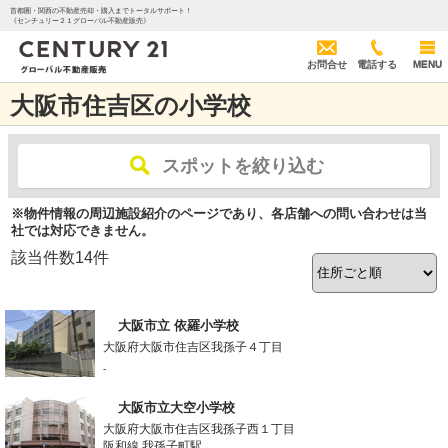
首都圏・関西の不動産売却・購入までトータルサポート！
《センチュリー２１グローバル不動産販売》
お問合せ
電話する
MENU
大阪市住吉区の小学校
スポットを絞り込む
※物件情報の周辺施設紹介のページであり、各店舗への問い合わせは当
社では対応できません。
該当件数
14
件
大阪市立 依羅小学校
大阪府大阪市住吉区我孫子４丁目
-
大阪市立大空小学校
大阪府大阪市住吉区我孫子西１丁目
阪和線 我孫子町駅