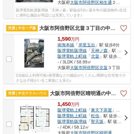
大阪府
大阪市阿倍野区
相生通
２丁目
阪堺電気軌道阪堺線「天神ノ森」駅徒歩5分♪ 築８年の築浅物件♪生活
に便利な施設が周辺には充実しています♪
大阪市阿倍野区北畠３丁目の中古一戸建
売買 | 中古一戸建
1,590
万
円
南海本線
「
岸里玉出
」駅 徒歩8分
阪堺電軌阪堺線
「
天神ノ森
」駅 徒歩5分
阪堺電軌上町線
「
北畠
」駅 徒歩7分
- / 3LDK / 58.99㎡
大阪府
大阪市阿倍野区
北畠
３丁目
2沿線以上利用可能♪保育園などの施設がたくさん♪閑静な住宅地で小
さなお子様がいるご家族にも安心♪
大阪市阿倍野区晴明通の中古テラスハウス
売買 | 中古テラスハウス
1,450
万
円
阪堺電軌上町線
「
東天下茶屋
」駅 徒歩5分
阪堺電軌上町線
「
松虫
」駅 徒歩9分
阪堺電軌阪堺線
「
聖天坂
」駅 徒歩9分
- / 4DK / 58.12㎡
大阪府
大阪市阿倍野区
晴明通