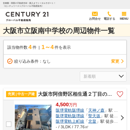
首都圏・関西の不動産売却・購入までトータルサポート！
《センチュリー２１グローバル不動産販売》
お問合せ
電話する
MENU
大阪市立阪南中学校の周辺物件一覧
4
1～4
該当物件数
件
件を表示
変更
絞り込み条件：
なし
大阪市阿倍野区相生通２丁目の中古一戸建
売買 | 中古一戸建
4,500
万
円
阪堺電軌阪堺線
「
天神ノ森
」駅 徒歩5分
阪堺電軌阪堺線
「
聖天坂
」駅 徒歩6分
阪堺電軌上町線
「
北畠
」駅 徒歩9分
- / 3LDK / 77.76㎡