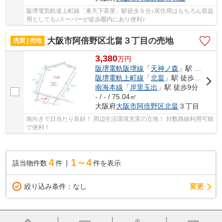
阪堺電気軌道上町線「東天下茶屋」駅徒歩５分♪居住用はもちろん収益
用としても♪スーパーが徒歩圏内にあり便利♪
大阪市阿倍野区北畠３丁目の売地
売買 | 売地
3,380
万
円
阪堺電軌阪堺線
「
天神ノ森
」駅 徒歩5分
阪堺電軌上町線
「
北畠
」駅 徒歩8分
南海本線
「
岸里玉出
」駅 徒歩9分
- / - / 75.04㎡
大阪府
大阪市阿倍野区
北畠
３丁目
南向きで日当たり良好！ 周辺生活環境充実の立地！ 封数路線利用可能
で便利！
4
1～4
該当物件数
件
件を表示
変更
絞り込み条件：
なし