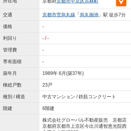
所在地
京都府
京都市中京区
宗林町
交通
京都市営烏丸線
「
烏丸御池
」駅 徒歩7分
価格
-
利回り
- / -
管理費
-
専有面積
-
築年月
1989年 6月(築37年)
棟総戸数
23戸
種別 / 構造
中古マンション / 鉄筋コンクリート
階建
6階建
株式会社グローバル不動産販売 京都店
京都府京都市上京区今出川通智恵光院西