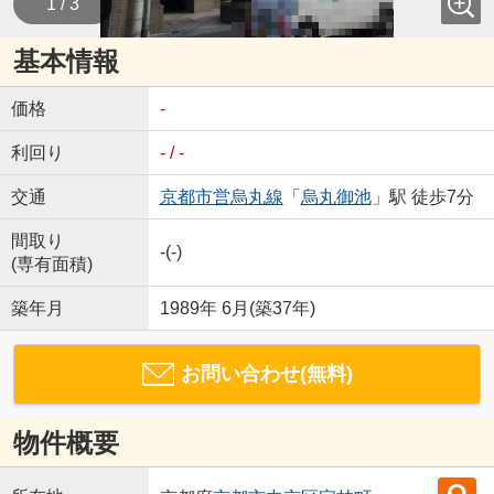
1 / 3
基本情報
価格
-
利回り
- / -
交通
京都市営烏丸線
「
烏丸御池
」駅 徒歩7分
間取り
-(-)
(専有面積)
築年月
1989年 6月(築37年)
お問い合わせ(無料)
物件概要