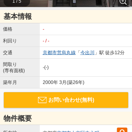
1 / 5
基本情報
価格
-
利回り
- / -
交通
京都市営烏丸線
「
今出川
」駅 徒歩12分
間取り
-(-)
(専有面積)
築年月
2000年 3月(築26年)
お問い合わせ(無料)
物件概要