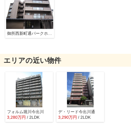
御所西新町通パークホームズ
エリアの近い物件
フォルム堀川今出川
デ・リード今出川通
3,280
万
円
/ 2LDK
3,290
万
円
/ 2LDK