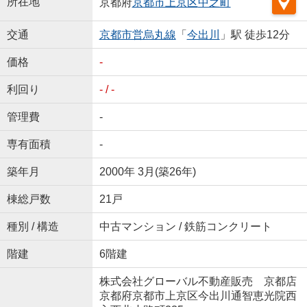
所在地
京都府
京都市上京区
中之町
交通
京都市営烏丸線
「
今出川
」駅 徒歩12分
価格
-
利回り
- / -
管理費
-
専有面積
-
築年月
2000年 3月(築26年)
棟総戸数
21戸
種別 / 構造
中古マンション / 鉄筋コンクリート
階建
6階建
株式会社グローバル不動産販売 京都店
京都府京都市上京区今出川通智恵光院西