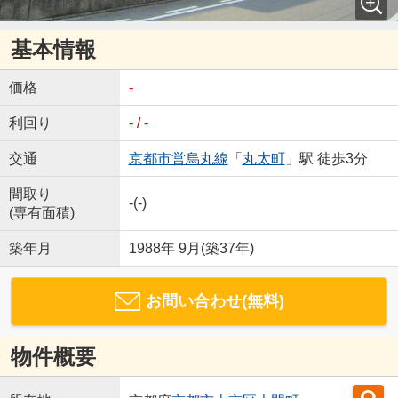
基本情報
価格
-
利回り
- / -
交通
京都市営烏丸線
「
丸太町
」駅 徒歩3分
間取り
-(-)
(専有面積)
築年月
1988年 9月(築37年)
お問い合わせ(無料)
物件概要