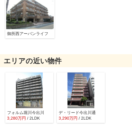
御所西アーバンライフ
エリアの近い物件
フォルム堀川今出川
デ・リード今出川通
3,280
万
円
/ 2LDK
3,290
万
円
/ 2LDK