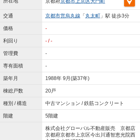
所在地
京都府
京都市上京区
大門町
交通
京都市営烏丸線
「
丸太町
」駅 徒歩3分
価格
-
利回り
- / -
管理費
-
専有面積
-
築年月
1988年 9月(築37年)
棟総戸数
20戸
種別 / 構造
中古マンション / 鉄筋コンクリート
階建
5階建
株式会社グローバル不動産販売 京都店
京都府京都市上京区今出川通智恵光院西