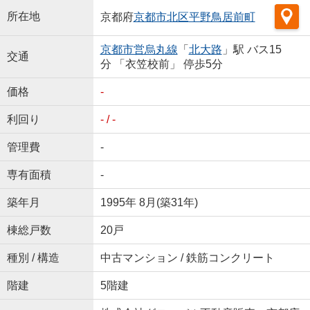
所在地
京都府
京都市北区
平野鳥居前町
京都市営烏丸線
「
北大路
」駅 バス15
交通
分 「衣笠校前」 停歩5分
価格
-
利回り
- / -
管理費
-
専有面積
-
築年月
1995年 8月(築31年)
棟総戸数
20戸
種別 / 構造
中古マンション / 鉄筋コンクリート
階建
5階建