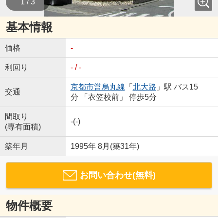
1 / 3
基本情報
価格
-
利回り
- / -
京都市営烏丸線
「
北大路
」駅 バス15
交通
分 「衣笠校前」 停歩5分
間取り
-(-)
(専有面積)
築年月
1995年 8月(築31年)
お問い合わせ(無料)
物件概要