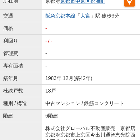
所在地
京都府
京都市中京区
松浦町
交通
阪急京都本線
「
大宮
」駅 徒歩3分
価格
-
利回り
- / -
管理費
-
専有面積
-
築年月
1983年 12月(築42年)
棟総戸数
18戸
種別 / 構造
中古マンション / 鉄筋コンクリート
階建
6階建
株式会社グローバル不動産販売 京都店
京都府京都市上京区今出川通智恵光院西