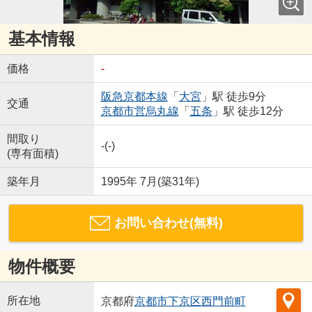
基本情報
価格
-
阪急京都本線
「
大宮
」駅 徒歩9分
交通
京都市営烏丸線
「
五条
」駅 徒歩12分
間取り
-(-)
(専有面積)
築年月
1995年 7月(築31年)
お問い合わせ(無料)
物件概要
所在地
京都府
京都市下京区
西門前町