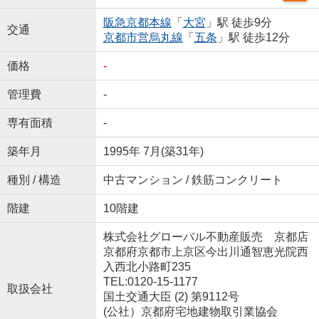
阪急京都本線
「
大宮
」駅 徒歩9分
交通
京都市営烏丸線
「
五条
」駅 徒歩12分
価格
-
管理費
-
専有面積
-
築年月
1995年 7月(築31年)
種別 / 構造
中古マンション / 鉄筋コンクリート
階建
10階建
株式会社グローバル不動産販売 京都店
京都府京都市上京区今出川通智恵光院西
入西北小路町235
TEL:0120-15-1177
取扱会社
国土交通大臣 (2) 第9112号
(公社）京都府宅地建物取引業協会