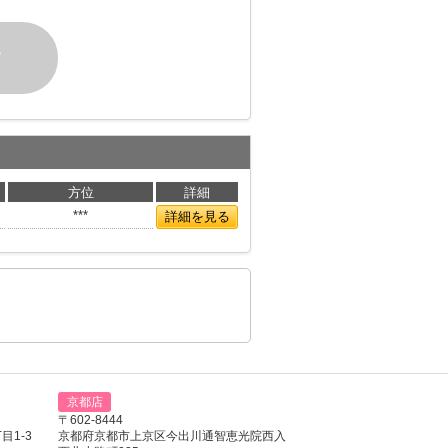
す
方位
詳細
***
詳細を見る
京都店
〒602-8444
1-3
京都府京都市上京区今出川通智恵光院西入