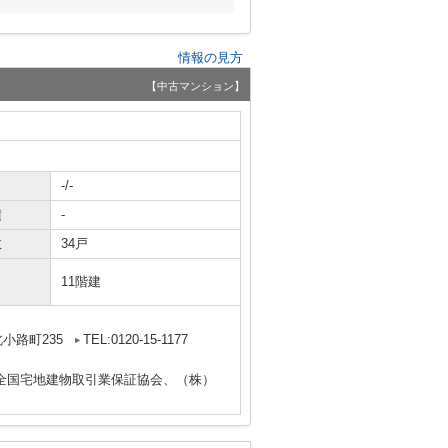
情報の見方
【中古マンション】
-/-
積
-
数
34戸
11階建
小路町235
TEL:0120-15-1177
全国宅地建物取引業保証協会、（株）