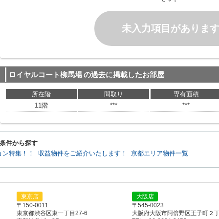
未入力項目がありま
ロイヤルコート柳馬場
の過去に掲載したお部屋
所在階
間取り
専有面積
11階
***
***
条件から探す
ョン特集！！
収益物件をご紹介いたします！
京都エリア物件一覧
東京店
大阪店
〒150-0011
〒545-0023
東京都渋谷区東一丁目27-6
大阪府大阪市阿倍野区王子町２丁目