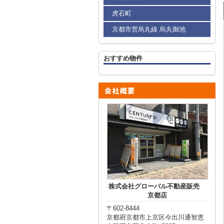
虎石町
京都市営烏丸線 烏丸御池
おすすめ物件
株式会社グローバル不動産販売
京都店
〒602-8444
京都府京都市上京区今出川通智恵