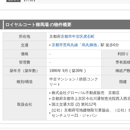
ロイヤルコート柳馬場
の物件概要
所在地
京都府
京都市中京区
虎石町
京都市営烏丸線
「
烏丸御池
」駅 徒歩6分
交通
価格
-
利回り
管理費
-
専有面
築年月（築年数）
1986年 9月 ( 築39年 )
棟総戸
中古マンション / 鉄筋コンク
種別/構造
階建
リート
株式会社グローバル不動産販売 京都店
京都府京都市上京区今出川通智恵光院西入西北
取扱会社
国土交通大臣 (2) 第9112号
(公社）京都府宅地建物取引業協会、（公社）
センチュリー21・ジャパン