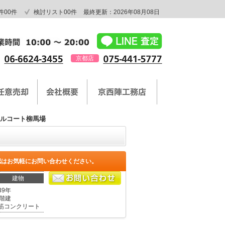
件
00
件
検討リスト
00
件
最終更新：2026年08月08日
京都店
ルコート柳馬場
認はお気軽にお問い合わせください。
建物
39年
1階建
筋コンクリート