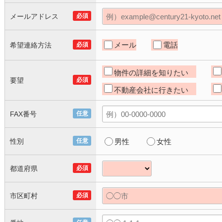
メールアドレス
必須
メール
電話
希望連絡方法
必須
物件の詳細を知りたい
要望
必須
不動産会社に行きたい
FAX番号
任意
性別
任意
男性
女性
都道府県
必須
市区町村
必須