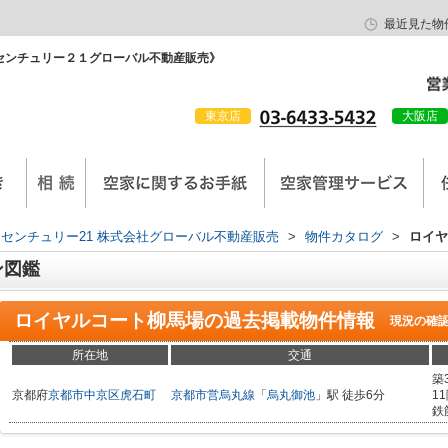
最近見た物
センチュリー２１グローバル不動産販売》
東京店
大阪店
会社概要
京西陣工務店
センチュリー21 株式会社グローバル不動産販売
>
物件カタログ
>
ロイヤ
ン図鑑
ロイヤルコート柳馬場
の過去掲載物件情報
現況の確
所在地
交通
築
京都府
京都市中京区
虎石町
京都市営烏丸線
「
烏丸御池
」駅 徒歩6分
1
鉄