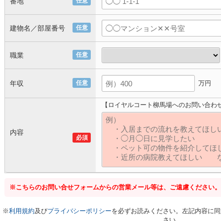
番地
任意
建物名／部屋番号
任意
職業
任意
年収
任意
万円
【ロイヤルコート柳馬場へのお問い合わ
内容
必須
※こちらのお問い合せフォームからの営業メール等は、ご遠慮ください。
※
利用規約
及び
プライバシーポリシー
を必ずお読みください。左記内容に同
さい。