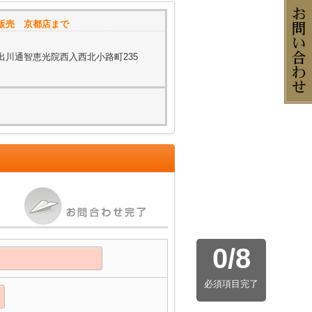
販売 京都店まで
出川通智恵光院西入西北小路町235
0
/
8
必須項目完了