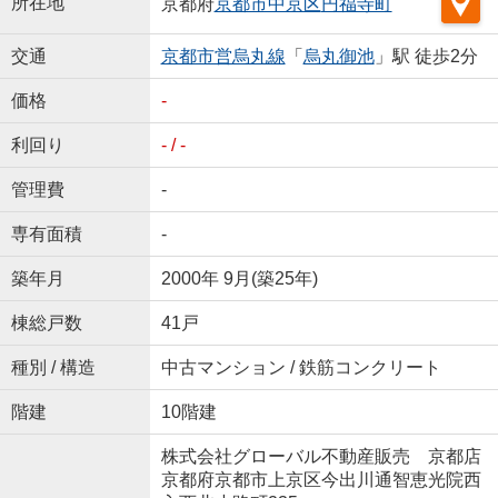
所在地
京都府
京都市中京区
円福寺町
交通
京都市営烏丸線
「
烏丸御池
」駅 徒歩2分
価格
-
利回り
- / -
管理費
-
専有面積
-
築年月
2000年 9月(築25年)
棟総戸数
41戸
種別 / 構造
中古マンション / 鉄筋コンクリート
階建
10階建
株式会社グローバル不動産販売 京都店
京都府京都市上京区今出川通智恵光院西