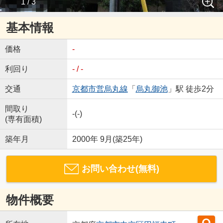
1 / 3
基本情報
価格
-
利回り
- / -
交通
京都市営烏丸線
「
烏丸御池
」駅 徒歩2分
間取り
-(-)
(専有面積)
築年月
2000年 9月(築25年)
お問い合わせ(無料)
物件概要