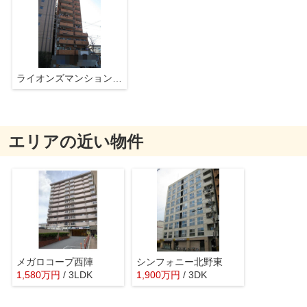
ライオンズマンション聚楽二条
エリアの近い物件
メガロコープ西陣
シンフォニー北野東
1,580
万
円
/ 3LDK
1,900
万
円
/ 3DK