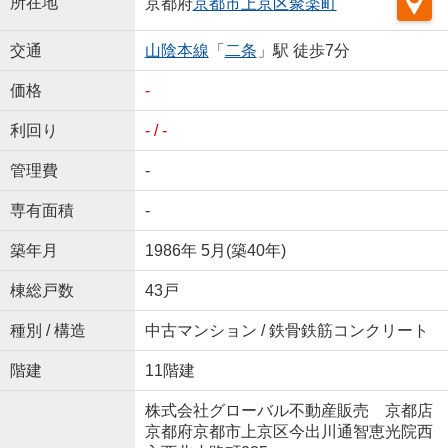
所在地
京都府
京都市上京区
聚楽町
交通
山陰本線
「
二条
」駅 徒歩7分
価格
-
利回り
- / -
管理費
-
専有面積
-
築年月
1986年 5月(築40年)
棟総戸数
43戸
種別 / 構造
中古マンション / 鉄骨鉄筋コンクリート
階建
11階建
株式会社グローバル不動産販売 京都店
京都府京都市上京区今出川通智恵光院西