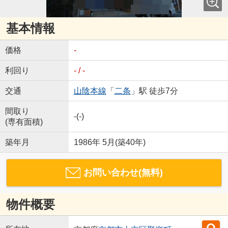
基本情報
価格
-
利回り
- / -
交通
山陰本線
「
二条
」駅 徒歩7分
間取り
-(-)
(専有面積)
築年月
1986年 5月(築40年)
お問い合わせ(無料)
物件概要