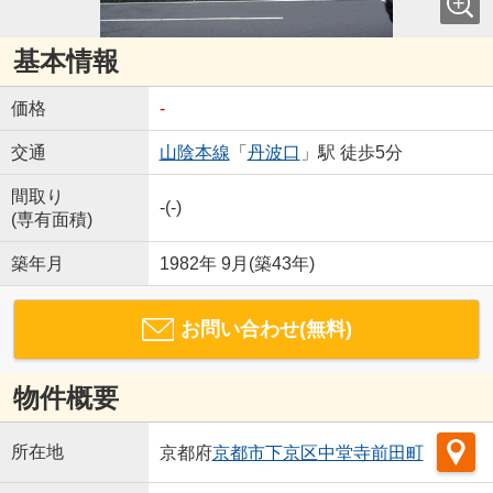
基本情報
価格
-
交通
山陰本線
「
丹波口
」駅 徒歩5分
間取り
-(-)
(専有面積)
築年月
1982年 9月(築43年)
お問い合わせ(無料)
物件概要
所在地
京都府
京都市下京区
中堂寺前田町